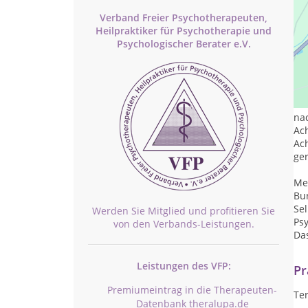
Verband Freier Psychotherapeuten,
Heilpraktiker für Psychotherapie und
Psychologischer Berater e.V.
Ich
Pa
Be
nac
Ac
Ac
ger
Me
Bur
Se
Werden Sie Mitglied und profitieren Sie
Psy
von den Verbands-Leistungen.
Das
Leistungen des VFP:
Pr
Premiumeintrag in die Therapeuten-
Te
Datenbank theralupa.de