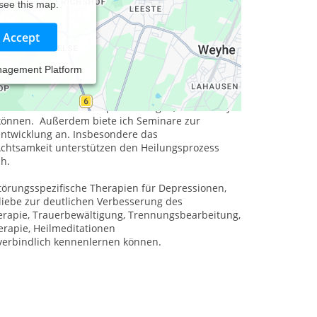
 see this map.
Accept
nagement Platform
en Einzeltherapie und Beratung / Coaching auch
se erarbeite ich in Abstimmung mit Ihnen das
s verschiedenen Therapierichtungen, um Ihnen je
können.
Außerdem biete ich Seminare zur
entwicklung an. Insbesondere das
chtsamkeit unterstützen den Heilungsprozess
ch.
örungsspezifische Therapien für Depressionen,
liebe zur deutlichen Verbesserung des
erapie, Trauerbewältigung, Trennungsbearbeitung,
erapie, Heilmeditationen
unverbindlich kennenlernen können.