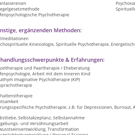
antasiereisen
Psychoso
iegelgesetzmethode
Spirituel
efenpsychologische Psychotherapie
nstige, ergänzenden Methoden:
ilmeditationen
chospirituelle Kinesiologie, Spirituelle Psychotherapie, Energetis
handlungsschwerpunkte & Erfahrungen:
nzeltherapie und Paartherapie / Eheberatung
fenpsychologie, Arbeit mit dem Inneren Kind
athym Imaginative Psychotherapie (KIP)
sprächstherapie
rhaltenstherapie
htsamkeit
rungsspezifische Psychotherapie, z.B. für Depressionen, Burnout, Ä
lbstliebe, Selbstakzeptanz, Selbstannahme
rgebungs- und Versöhnungsarbeit
wusstseinsentwicklung, Transformation
sönlichkeitsentwicklung / Personal Training