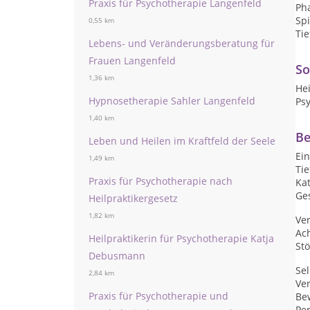
Praxis für Psychotherapie Langenfeld
Ph
Sp
0,55 km
Ti
Lebens- und Veränderungsberatung für
Frauen Langenfeld
So
1,36 km
He
Hypnosetherapie Sahler Langenfeld
Psy
1,40 km
Be
Leben und Heilen im Kraftfeld der Seele
Ei
1,49 km
Tie
Praxis für Psychotherapie nach
Kat
Ge
Heilpraktikergesetz
1,82 km
Ve
Ac
Heilpraktikerin für Psychotherapie Katja
Stö
Debusmann
Se
2,84 km
Ve
Praxis für Psychotherapie und
Be
Per