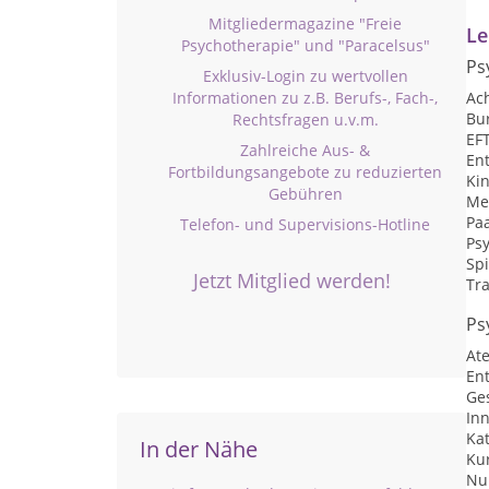
Mitgliedermagazine "Freie
Le
Psychotherapie" und "Paracelsus"
Ps
Exklusiv-Login zu wertvollen
Informationen zu z.B. Berufs-, Fach-,
Ac
Bu
Rechtsfragen u.v.m.
EF
Zahlreiche Aus- &
En
Fortbildungsangebote zu reduzierten
Ki
Gebühren
Me
Pa
Telefon- und Supervisions-Hotline
Ps
Sp
Jetzt Mitglied werden!
Tr
Ps
At
En
Ge
In
Ka
In der Nähe
Kur
Nu