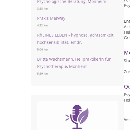
Psychologische Beratung, Monheim
Psy
3,58 km
Praxis MaiWay
En
4,32 km
Ac
He
RhEINES LEBEN - hypnose. achtsamkeit.
Gr
hochsensibilität. emdr.
5,06 km
Me
Britta Wachsmann, Heilpraktikerin für
St
Psychotherapie, Monheim
Zu
5,59 km
Qu
Ps
Hei
Ver