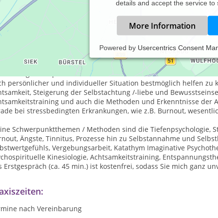
details and accept the service to
More Information
Powered by
Usercentrics Consent Ma
 meiner Praxis für Psychologische Dienstleistungen biete ich neb
artherapie / Eheberatung an. Auf Basis der Ergebnisse der Anamne
handlungskonzept.
Dabei nutze ich eine Vielzahl von Methoden au
h persönlicher und individueller Situation bestmöglich helfen zu 
htsamkeit, Steigerung der Selbstachtung /-liebe und Bewusstseins
htsamkeitstraining und auch die Methoden und Erkenntnisse der A
ade bei stressbedingten Erkrankungen, wie z.B. Burnout, wesentli
ine Schwerpunktthemen / Methoden sind die Tiefenpsychologie, St
nout, Ängste, Tinnitus, Prozesse hin zu Selbstannahme und Selbst
lbstwertgefühls, Vergebungsarbeit, Katathym Imaginative Psychoth
chospirituelle Kinesiologie, Achtsamkeitstraining, Entspannungsth
 Erstgespräch (ca. 45 min.) ist kostenfrei, sodass Sie mich ganz 
axiszeiten:
rmine nach Vereinbarung