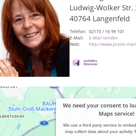
Ludwig-Wolker Str.
40764
Langenfeld
Telefon:
02173 / 16 99 101
E-Mail:
E-Mail senden
Web:
http://www.praxis-mari
We need your consent to lo
Maps service!
We use a third party service to embe
may collect data about your activity.