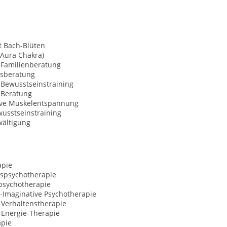
t Bach-Blüten
(Aura Chakra)
 Familienberatung
sberatung
 Bewusstseinstraining
Beratung
ive Muskelentspannung
usstseinstraining
wältigung
apie
spsychotherapie
sychotherapie
-Imaginative Psychotherapie
 Verhaltenstherapie
-Energie-Therapie
apie