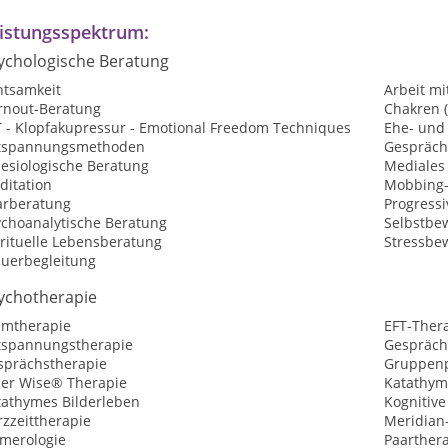
istungsspektrum:
ychologische Beratung
htsamkeit
Arbeit mi
rnout-Beratung
Chakren 
T - Klopfakupressur - Emotional Freedom Techniques
Ehe- und
tspannungsmethoden
Gespräch
nesiologische Beratung
Mediales
ditation
Mobbing-
arberatung
Progress
ychoanalytische Beratung
Selbstbew
irituelle Lebensberatung
Stressbe
auerbegleitung
ychotherapie
emtherapie
EFT-Ther
tspannungstherapie
Gespräch
sprächstherapie
Gruppenp
ner Wise® Therapie
Katathym
tathymes Bilderleben
Kognitive
zzeittherapie
Meridian
merologie
Paarther