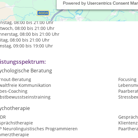
Powered by
Usercentrics Consent Ma
axiszeiten:
tag, 08:00 bis 21:00 Uhr
nstag, 08:00 bis 21:00 Uhr
twoch, 08:00 bis 21:00 Uhr
nerstag, 08:00 bis 21:00 Uhr
itag, 08:00 bis 21:00 Uhr
stag, 09:00 bis 19:00 Uhr
istungsspektrum:
ychologische Beratung
rnout-Beratung
Focusing
waltfreie Kommunikation
Lebensmo
ebes-Coaching
Paarbera
lbstbewusstseinstraining
Stressbe
ychotherapie
DR
Gespräch
sprächstherapie
Klientenz
P Neurolinguistisches Programmieren
Paarther
hmerztherapie