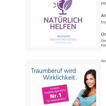
EM
An
Eng
On
Die
Ko
Ver