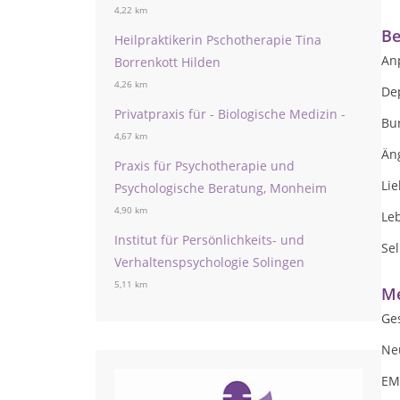
4,22 km
Be
Heilpraktikerin Pschotherapie Tina
An
Borrenkott Hilden
4,26 km
De
Privatpraxis für - Biologische Medizin -
Bu
4,67 km
Än
Praxis für Psychotherapie und
Li
Psychologische Beratung, Monheim
4,90 km
Le
Institut für Persönlichkeits- und
Se
Verhaltenspsychologie Solingen
5,11 km
Me
Ge
Ne
EM