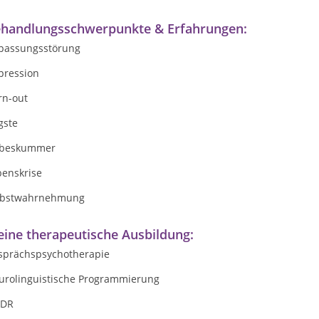
handlungsschwerpunkte & Erfahrungen:
passungsstörung
pression
rn-out
gste
ebeskummer
benskrise
lbstwahrnehmung
ine therapeutische Ausbildung:
sprächspsychotherapie
urolinguistische Programmierung
DR