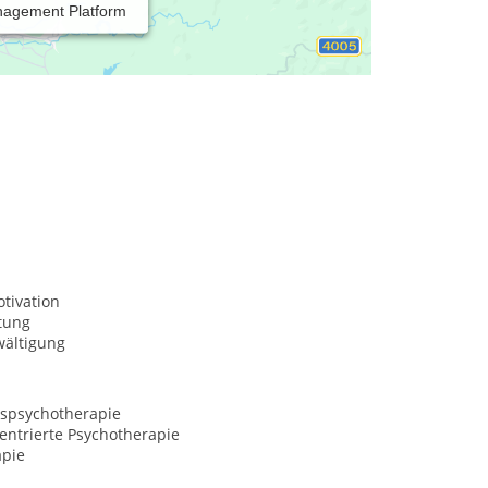
nagement Platform
tivation
tung
wältigung
spsychotherapie
entrierte Psychotherapie
apie