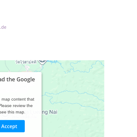
.de
ad the Google
d map content that
 Please review the
 see this map.
Accept