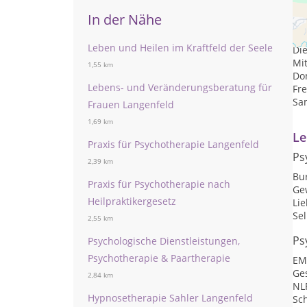
Pr
In der Nähe
Mon
Leben und Heilen im Kraftfeld der Seele
Die
Mit
1,55 km
Don
Lebens- und Veränderungsberatung für
Fre
Sam
Frauen Langenfeld
1,69 km
Le
Praxis für Psychotherapie Langenfeld
Ps
2,39 km
Bu
Praxis für Psychotherapie nach
Ge
Heilpraktikergesetz
Li
Se
2,55 km
Ps
Psychologische Dienstleistungen,
Psychotherapie & Paartherapie
EM
Ge
2,84 km
NL
Hypnosetherapie Sahler Langenfeld
Sc