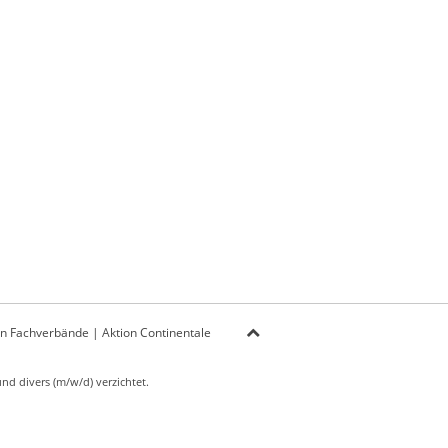
on Fachverbände
|
Aktion Continentale
d divers (m/w/d) verzichtet.