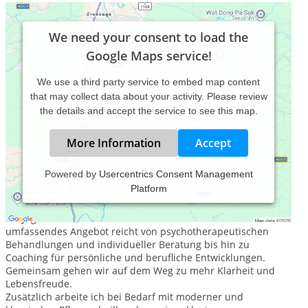
We need your consent to load the
Google Maps service!
We use a third party service to embed map content
that may collect data about your activity. Please review
the details and accept the service to see this map.
More Information
Accept
Powered by
Usercentrics Consent Management
Platform
Willkommen bei Praxis Change – Ihrer Anlaufstelle für
psychologische Unterstützung und ganzheitliche Gesundheit
für Jugendliche, Erwachsene und Familien. Mein
umfassendes Angebot reicht von psychotherapeutischen
Behandlungen und individueller Beratung bis hin zu
Coaching für persönliche und berufliche Entwicklungen.
Gemeinsam gehen wir auf dem Weg zu mehr Klarheit und
Lebensfreude.
Zusätzlich arbeite ich bei Bedarf mit moderner und