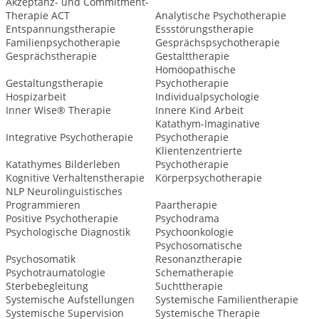
Akzeptanz- und Commitment-
Therapie ACT
Analytische Psychotherapie
Entspannungstherapie
Essstörungstherapie
Familienpsychotherapie
Gesprächspsychotherapie
Gesprächstherapie
Gestalttherapie
Homöopathische
Gestaltungstherapie
Psychotherapie
Hospizarbeit
Individualpsychologie
Inner Wise® Therapie
Innere Kind Arbeit
Katathym-Imaginative
Integrative Psychotherapie
Psychotherapie
Klientenzentrierte
Katathymes Bilderleben
Psychotherapie
Kognitive Verhaltenstherapie
Körperpsychotherapie
NLP Neurolinguistisches
Programmieren
Paartherapie
Positive Psychotherapie
Psychodrama
Psychologische Diagnostik
Psychoonkologie
Psychosomatische
Psychosomatik
Resonanztherapie
Psychotraumatologie
Schematherapie
Sterbebegleitung
Suchttherapie
Systemische Aufstellungen
Systemische Familientherapie
Systemische Supervision
Systemische Therapie