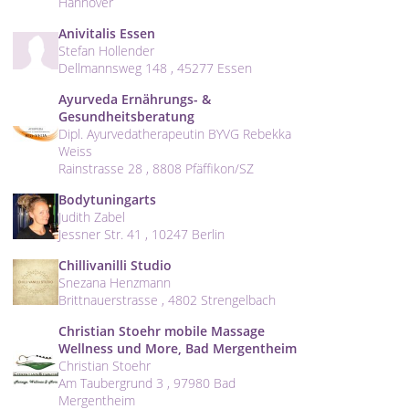
Hannover
Anivitalis Essen
Stefan Hollender
Dellmannsweg 148 , 45277 Essen
Ayurveda Ernährungs- &
Gesundheitsberatung
Dipl. Ayurvedatherapeutin BYVG Rebekka
Weiss
Rainstrasse 28 , 8808 Pfäffikon/SZ
Bodytuningarts
Judith Zabel
Jessner Str. 41 , 10247 Berlin
Chillivanilli Studio
Snezana Henzmann
Brittnauerstrasse , 4802 Strengelbach
Christian Stoehr mobile Massage
Wellness und More, Bad Mergentheim
Christian Stoehr
Am Taubergrund 3 , 97980 Bad
Mergentheim