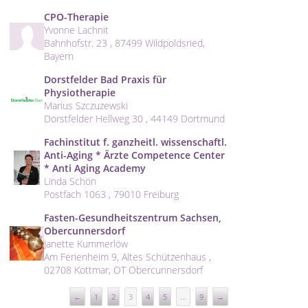
CPO-Therapie
Yvonne Lachnit
Bahnhofstr. 23 , 87499 Wildpoldsried,
Bayern
Dorstfelder Bad Praxis für
Physiotherapie
Marius Szczuzewski
Dorstfelder Hellweg 30 , 44149 Dortmund
Fachinstitut f. ganzheitl. wissenschaftl.
Anti-Aging * Ärzte Competence Center
* Anti Aging Academy
Linda Schön
Postfach 1063 , 79010 Freiburg
Fasten-Gesundheitszentrum Sachsen,
Obercunnersdorf
Janette Kummerlöw
Am Ferienheim 9, Altes Schützenhaus ,
02708 Kottmar, OT Obercunnersdorf
←
1
2
3
4
5
...
9
→