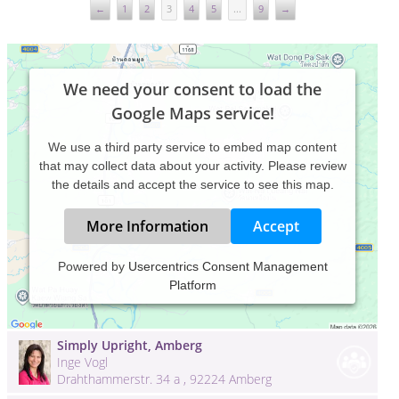
←
1
2
3
4
5
...
9
→
We need your consent to load the
Google Maps service!
We use a third party service to embed map content
that may collect data about your activity. Please review
the details and accept the service to see this map.
More Information
Accept
Psychologische Beratung &
Powered by
Usercentrics Consent Management
Wechseljahrenberatung
Platform
Karen Schmidt
Sudbrackstraße 17 , 33602 Bielefeld
Simply Upright, Amberg
Inge Vogl
Drahthammerstr. 34 a , 92224 Amberg