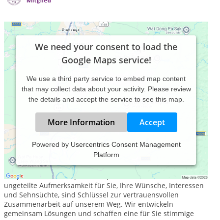
We need your consent to load the
Google Maps service!
We use a third party service to embed map content
that may collect data about your activity. Please review
the details and accept the service to see this map.
More Information
Accept
Powered by
Usercentrics Consent Management
Platform
Akzeptanz und Wertschätzung für Sie und Ihr Anliegen sind
Grundlagen meiner therapeutischen Arbeit, als
Heilpraktikerin für Psychotherapie. Verständnis und
ungeteilte Aufmerksamkeit für Sie, Ihre Wünsche, Interessen
und Sehnsüchte, sind Schlüssel zur vertrauensvollen
Zusammenarbeit auf unserem Weg. Wir entwickeln
gemeinsam Lösungen und schaffen eine für Sie stimmige