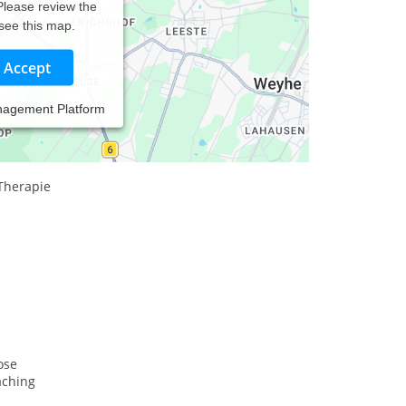
 Please review the
 see this map.
Accept
nagement Platform
Therapie
ose
aching