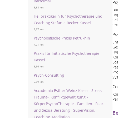
Bartelmai
Ps
3,88 km
Bu
Hy
Heilpraktikerin für Psychotherapie und
Se
Coaching Stefanie Becker Kassel
St
3,97 km
Ps
Psychologische Praxis Petrukhin
En
4,21 km
Ge
Hy
Praxis für Initiatische Psychotherapie
Kog
Kassel
Lö
Pa
5,66 km
Pro
Psych-Consulting
Sy
5,89 km
Co
Accademia Esther Weinz Kassel, Stress-,
Ko
Trauma-, KonfliktBewältigung -
Per
KörperPsychoTherapie - Familien-, Paar-
und SexualBeratung - SuperVision,
Be
Coaching, Mediation