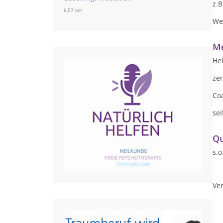
z.B
6,57 km
We
Me
Hei
zer
Co
sei
Qu
s.o
Ver