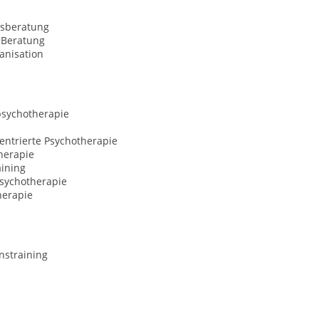
sberatung
Beratung
anisation
psychotherapie
entrierte Psychotherapie
herapie
aining
Psychotherapie
erapie
nstraining