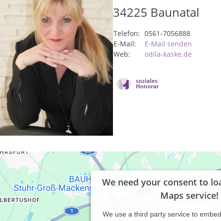
34225
Baunatal
Telefon:
0561-7056888
E-Mail:
E-Mail senden
Web:
odila-kaske.de
We need your consent to lo
Maps service!
We use a third party service to embe