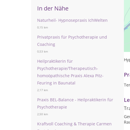
In der Nähe
Naturheil- Hypnosepraxis IchWelten
0,15 km
Privatpraxis für Psychotherapie und
Ps
Coaching
Hy
0,53 km
Hyp
Heilpraktikerin für
Psychotherapie/Therapeutisch-
Pr
homoöpathische Praxis Alexa Pitz-
Feuring in Baunatal
Te
2,17 km
Le
Praxis BEL-Balance - Heilpraktikerin für
Psychotherapie
Tr
2,50 km
Ge
Ra
Kraftvoll Coaching & Therapie Carmen