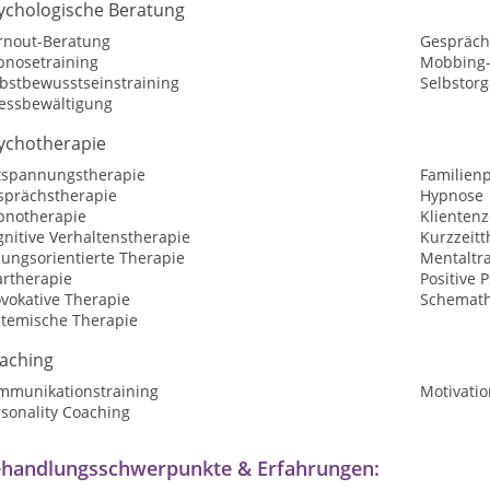
ychologische Beratung
rnout-Beratung
Gespräch
pnosetraining
Mobbing-
lbstbewusstseinstraining
Selbstorg
ressbewältigung
ychotherapie
tspannungstherapie
Familien
sprächstherapie
Hypnose
pnotherapie
Klientenz
nitive Verhaltenstherapie
Kurzzeitt
sungsorientierte Therapie
Mentaltr
artherapie
Positive 
vokative Therapie
Schemath
stemische Therapie
aching
mmunikationstraining
Motivatio
sonality Coaching
handlungsschwerpunkte & Erfahrungen: