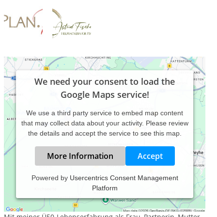
We need your consent to load the
Google Maps service!
We use a third party service to embed map content
that may collect data about your activity. Please review
the details and accept the service to see this map.
More Information
Accept
Powered by
Usercentrics Consent Management
Platform
Achtsames Gespräch, Empathischer Austausch, Neuer
Impuls, Eigener Weg
Mit meiner Ü50-Lebenserfahrung als Frau, Partnerin, Mutter,