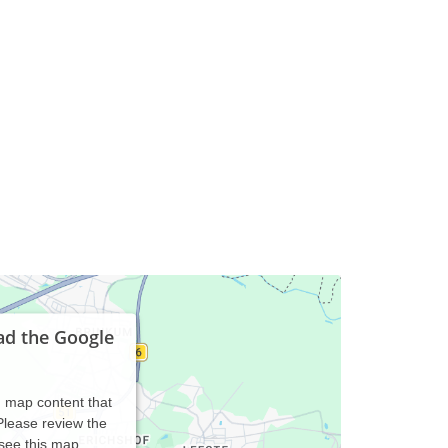
ad the Google
d map content that
 Please review the
 see this map.