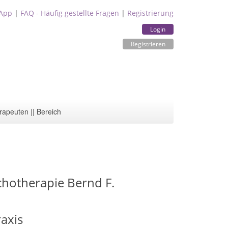
App
|
FAQ - Häufig gestellte Fragen
|
Registrierung
Login
Registrieren
rapeuten || Bereich
ychotherapie Bernd F.
raxis