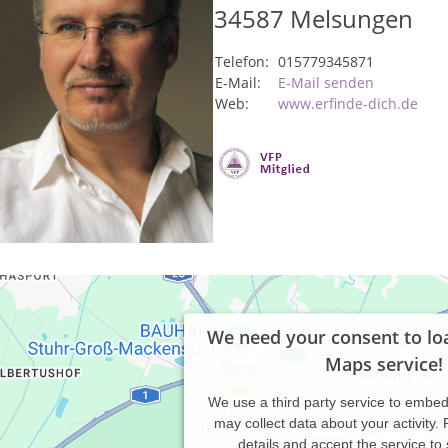
34587
Melsungen
Telefon:
015779345871
E-Mail:
E-Mail senden
Web:
www.erfinde-dich.de
We need your consent to lo
Maps service!
We use a third party service to embe
may collect data about your activity.
details and accept the service to