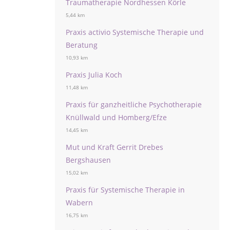
Traumatherapie Nordhessen Körle
5,44 km
Praxis activio Systemische Therapie und
Beratung
10,93 km
Praxis Julia Koch
11,48 km
Praxis für ganzheitliche Psychotherapie
Knüllwald und Homberg/Efze
14,45 km
Mut und Kraft Gerrit Drebes
Bergshausen
15,02 km
Praxis für Systemische Therapie in
Wabern
16,75 km