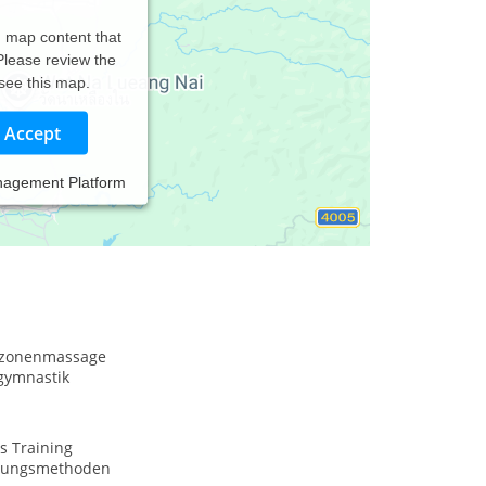
d map content that
 Please review the
 see this map.
Accept
nagement Platform
xzonenmassage
gymnastik
s Training
nungsmethoden