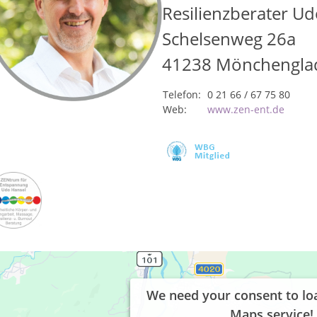
Resilienzberater U
Schelsenweg 26a
41238
Mönchengla
Telefon:
0 21 66 / 67 75 80
Web:
www.zen-ent.de
We need your consent to lo
Maps service!