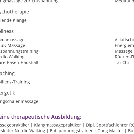
angmassage zur Entspannung
Meditati
ychotherapie
ilende Klänge
llness
omamassage
Asiatisch
euß-Massage
Energiem
tspannungstraining
Massage
rdic-Walking
Rücken-F
ure-Basen-Haushalt
Tai-Chi
aching
ilienz-Training
ergetik
angschalenmassage
ine therapeutische Ausbildung:
ssagepraktiker | Klangmassagepraktiker | Dipl. Sportfachlehrer R
sleiter Nordic Walking | Entspannungstrainer | Gong Master | Bur