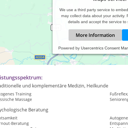
We use a third party service to embe
may collect data about your activity.
details and accept the service to
More Information
Powered by
Usercentrics Consent Ma
axiszeiten:
rmine nur nach Vereinbarung
istungsspektrum:
aditionelle und komplementäre Medizin, Heilkunde
togenes Training
Fußrefle
assische Massage
Senioren
ychologische Beratung
htsamkeit
Autogene
rnout-Beratung
Entspan