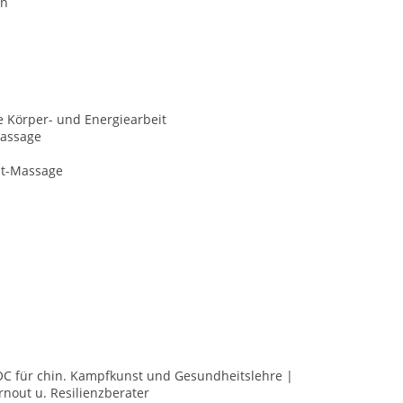
on
e Körper- und Energiearbeit
assage
it-Massage
OC für chin. Kampfkunst und Gesundheitslehre |
nout u. Resilienzberater