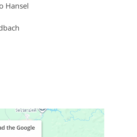
do Hansel
dbach
ad the Google