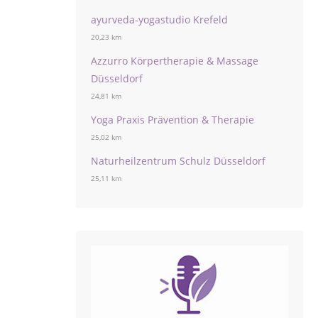
ayurveda-yogastudio Krefeld
20,23 km
Azzurro Körpertherapie & Massage
Düsseldorf
24,81 km
Yoga Praxis Prävention & Therapie
25,02 km
Naturheilzentrum Schulz Düsseldorf
25,11 km