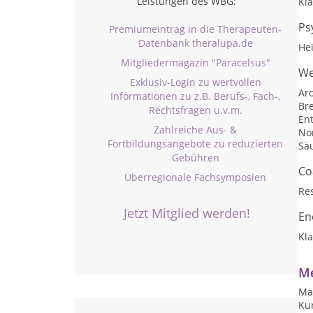
Leistungen des WBG:
Kl
Ps
Premiumeintrag in die Therapeuten-
Datenbank theralupa.de
He
Mitgliedermagazin "Paracelsus"
We
Exklusiv-Login zu wertvollen
Ar
Informationen zu z.B. Berufs-, Fach-,
Br
Rechtsfragen u.v.m.
En
Zahlreiche Aus- &
No
Fortbildungsangebote zu reduzierten
Sä
Gebühren
Co
Überregionale Fachsymposien
Res
Jetzt Mitglied werden!
En
Kl
Me
Ma
Kur