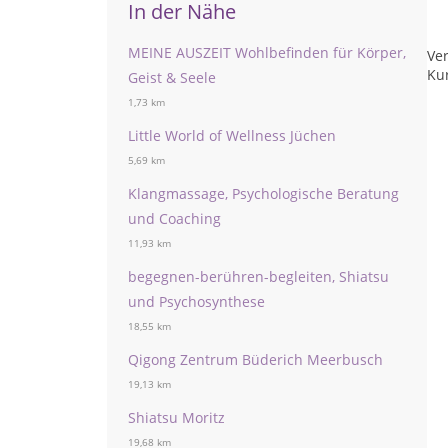
In der Nähe
MEINE AUSZEIT Wohlbefinden für Körper,
Ver
Kur
Geist & Seele
1,73 km
Little World of Wellness Jüchen
5,69 km
Klangmassage, Psychologische Beratung
und Coaching
11,93 km
begegnen-berühren-begleiten, Shiatsu
und Psychosynthese
18,55 km
Qigong Zentrum Büderich Meerbusch
19,13 km
Shiatsu Moritz
19,68 km