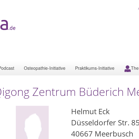
Podcast
Osteopathie-Initiative
Praktikums-Initiative
The
igong Zentrum Büderich M
Helmut Eck
Düsseldorfer Str. 8
40667
Meerbusch