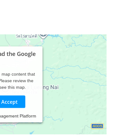
ad the Google
d map content that
 Please review the
 see this map.
Accept
nagement Platform