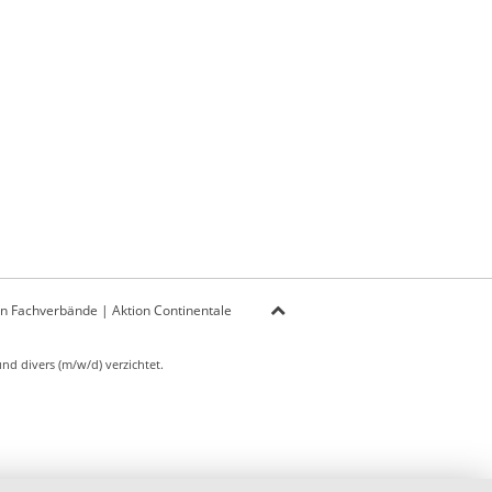
on Fachverbände
|
Aktion Continentale
d divers (m/w/d) verzichtet.