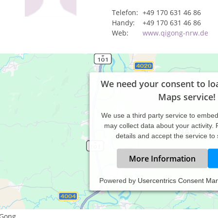
Telefon:
+49 170 631 46 86
Handy:
+49 170 631 46 86
Web:
www.qigong-nrw.de
We need your consent to lo
Maps service!
We use a third party service to embe
may collect data about your activity.
details and accept the service to
More Information
Powered by
Usercentrics Consent Ma
istungsspektrum:
aditionelle und komplementäre Medizin, Heilkunde
 Gong