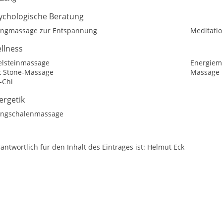
ychologische Beratung
angmassage zur Entspannung
Meditati
llness
elsteinmassage
Energiem
t Stone-Massage
Massage
-Chi
ergetik
angschalenmassage
antwortlich für den Inhalt des Eintrages ist: Helmut Eck