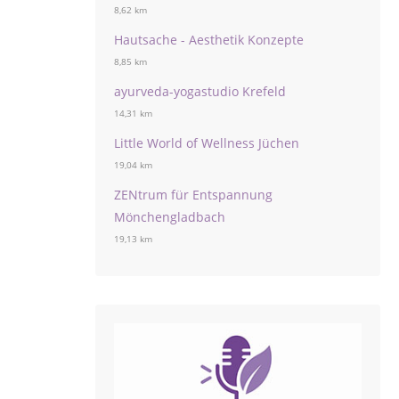
8,62 km
Hautsache - Aesthetik Konzepte
8,85 km
ayurveda-yogastudio Krefeld
14,31 km
Little World of Wellness Jüchen
19,04 km
ZENtrum für Entspannung
Mönchengladbach
19,13 km