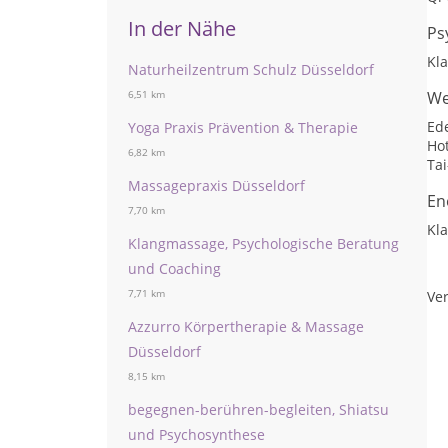
In der Nähe
Ps
Kl
Naturheilzentrum Schulz Düsseldorf
We
6,51 km
Ed
Yoga Praxis Prävention & Therapie
Ho
6,82 km
Tai
Massagepraxis Düsseldorf
En
7,70 km
Kl
Klangmassage, Psychologische Beratung
und Coaching
7,71 km
Ver
Azzurro Körpertherapie & Massage
Düsseldorf
8,15 km
begegnen-berühren-begleiten, Shiatsu
und Psychosynthese