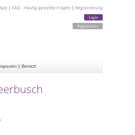
App
|
FAQ - Häufig gestellte Fragen
|
Registrierung
Login
Registrieren
rapeuten || Bereich
eerbusch
5