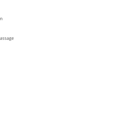
on
assage