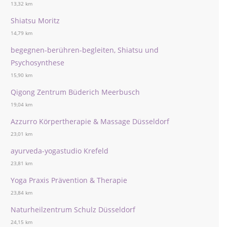
13,32 km
Shiatsu Moritz
14,79 km
begegnen-berühren-begleiten, Shiatsu und
Psychosynthese
15,90 km
Qigong Zentrum Büderich Meerbusch
19,04 km
Azzurro Körpertherapie & Massage Düsseldorf
23,01 km
ayurveda-yogastudio Krefeld
23,81 km
Yoga Praxis Prävention & Therapie
23,84 km
Naturheilzentrum Schulz Düsseldorf
24,15 km