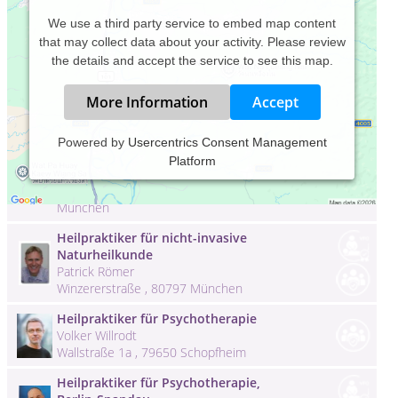
We use a third party service to embed map content
that may collect data about your activity. Please review
the details and accept the service to see this map.
More Information
Accept
Heilpraktiker Christian Busalla
Powered by
Usercentrics Consent Management
München
Platform
Christian Busalla
Tegernseer Landstraße 135 , 81539
München
Heilpraktiker für nicht-invasive
Naturheilkunde
Patrick Römer
Winzererstraße , 80797 München
Heilpraktiker für Psychotherapie
Volker Willrodt
Wallstraße 1a , 79650 Schopfheim
Heilpraktiker für Psychotherapie,