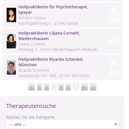
Heilpraktikerin für Psychotherapie,
Speyer
Annette Karaus
Nachtigallenweg 6 , 67346 Speyer
Heilpraktikerin Liljana Cornehl,
Niedernhausen
Liljana Cornehl
Pirolweg 3 , 65527 Niedernhausen-Wildpark
Heilpraktikerin Ricarda Schenkel
München
Ricarda Schenkel
Landsberger Str. 488 , 81241 München
←
1
2
3
4
5
...
41
→
Therapeutensuche
Wählen Sie die Kategorie: