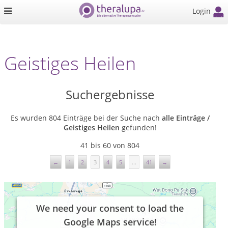
Login
Geistiges Heilen
Suchergebnisse
Es wurden 804 Einträge bei der Suche nach
alle Einträge /
Geistiges Heilen
gefunden!
41 bis 60 von 804
←
1
2
3
4
5
...
41
→
We need your consent to load the
Google Maps service!