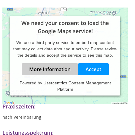
We need your consent to load the
Google Maps service!
We use a third party service to embed map content
that may collect data about your activity. Please review
the details and accept the service to see this map.
More Information
Accept
Powered by
Usercentrics Consent Management
Platform
ich bin Heilpraktikerin auf dem Gebiet der Psychotherapie
Praxiszeiten:
nach Vereinbarung
Leistungsspektrum: