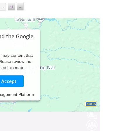
...
41
→
ad the Google
d map content that
 Please review the
 see this map.
Accept
nagement Platform