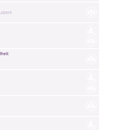
Gudzent
dheit