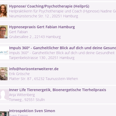
Hypnose/ Coaching/Psychotherapie (HeilprG)
Heilpraktikerin für Psychotherapie und Coach (Hypnose) Nadine 
Neumünstersche Str. 12 , 20251 Hamburg
Hypnosepraxis Gert Fabian Hamburg
Gert Fabian
Grubesallee 2 , 22143 Hamburg
Impuls 360° - Ganzheitlicher Blick auf dich und deine Gesun
Impuls 360° - Ganzheitlicher Blick auf dich und deine Gesundheit
Tarpenbekstrasse 130 , 20251 Hamburg
info@horizonterweiterer.de
Erik Grösche
Platter Str. 87 , 65232 Taunusstein-Wehen
Inner Life Tierenergetik, Bioenergetische Tierheilpraxis
Anja Wittenberg
Tonweg , 92551 Stulln
Introspektion Sven Simon
Sven Simon