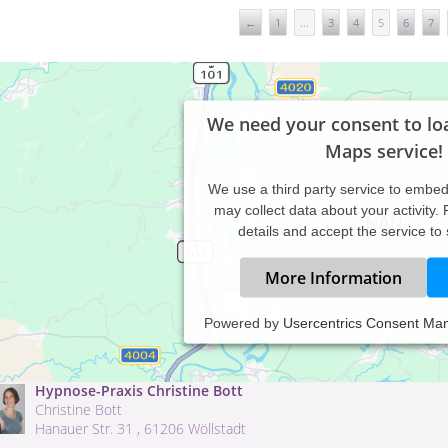
←
1
...
3
4
5
6
7
We need your consent to lo
Maps service!
We use a third party service to embe
may collect data about your activity.
details and accept the service to
More Information
Hypnose Praxis Marina Böß , 55599 Stein-Bockenheim
Powered by
Usercentrics Consent Ma
Heilpraktikerin für Psychotherapie Marina Böß
Am langen Graben 31 , 55599 Stein-Bockenheim
Hypnose-Praxis Christine Bott
Christine Bott
Hanauer Str. 31 , 61206 Wöllstadt