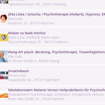
Tapenbekstrasse 130 , 20251 Hamburg
Jitka Liska / Soluvita / Psychotherapie (HeilprG), Hypnose,
Jitka Liska
Kreillerstr. 71 , 81673 München
Khäser zu Raab Institut
DEBS (Univ. Sheffield) Martin Käser
Deutschhofstrasse 39 , 74072 Heilbronn
Klang-Art psych. Beratung, Psychotherapie, Trauerbegleitu
Elke Galic
St.-Florian-Straße 6 , 86453 Dasing
KreativRaum
Simone Doll
Hauptstraße 36 , 78727 Oberndorf
lebelebenswert Melanie Versen Heilpraktikerin für Psychoth
Heilpraktikerin Psychotherapie, Schamanin, energetische Heilerin
Peter-Hille-Straße 42 , 33039 Nieheim