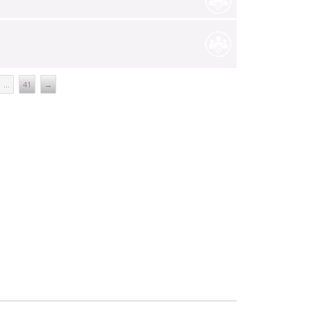
...
41
→