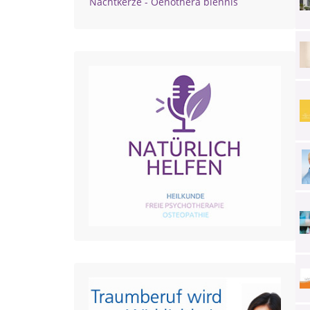
Nachtkerze - Oenothera biennis