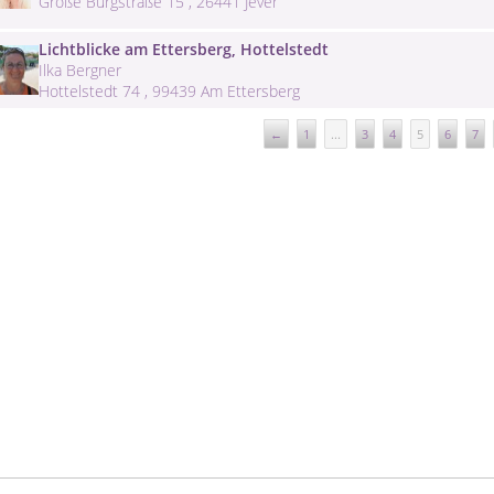
Große Burgstraße 15 , 26441 Jever
Lichtblicke am Ettersberg, Hottelstedt
Ilka Bergner
Hottelstedt 74 , 99439 Am Ettersberg
←
1
...
3
4
5
6
7