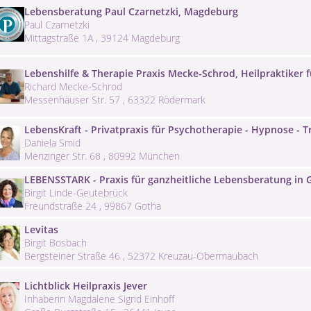
Lebensberatung Paul Czarnetzki, Magdeburg
Paul Czarnetzki
Mittagstraße 1A , 39124 Magdeburg
Lebenshilfe & Therapie Praxis Mecke-Schrod, Heilpraktiker 
Richard Mecke-Schrod
Messenhäuser Str. 57 , 63322 Rödermark
LebensKraft - Privatpraxis für Psychotherapie - Hypnose - 
Daniela Smid
Menzinger Str. 68 , 80992 München
LEBENSSTARK - Praxis für ganzheitliche Lebensberatung in 
Birgit Linde-Geutebrück
Freundstraße 24 , 99867 Gotha
Levitas
Birgit Bosbach
Bergsteiner Straße 46 , 52372 Kreuzau-Obermaubach
Lichtblick Heilpraxis Jever
Inhaberin Magdalene Sigrid Einhoff