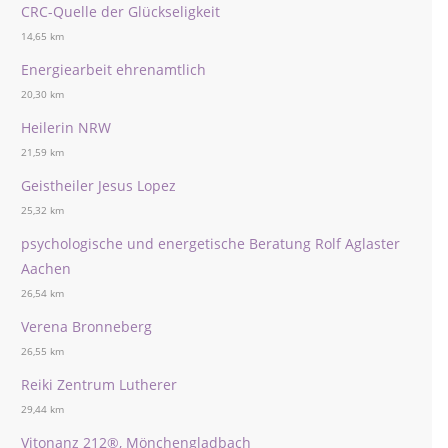
CRC-Quelle der Glückseligkeit
14,65 km
Energiearbeit ehrenamtlich
20,30 km
Heilerin NRW
21,59 km
Geistheiler Jesus Lopez
25,32 km
psychologische und energetische Beratung Rolf Aglaster
Aachen
26,54 km
Verena Bronneberg
26,55 km
Reiki Zentrum Lutherer
29,44 km
Vitonanz 212®, Mönchengladbach