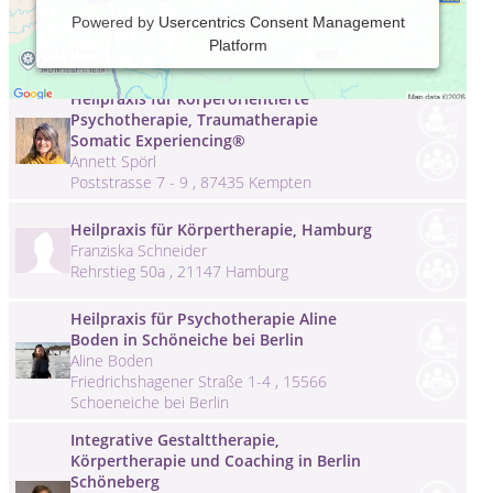
Heilpraxis Angelika Bünger
Powered by
Usercentrics Consent Management
Heilpraktikerin Angelika Bünger
Platform
Schmiedestraße 8 , 24395 Gelting
Heilpraxis für körperorientierte
Psychotherapie, Traumatherapie
Somatic Experiencing®
Annett Spörl
Poststrasse 7 - 9 , 87435 Kempten
Heilpraxis für Körpertherapie, Hamburg
Franziska Schneider
Rehrstieg 50a , 21147 Hamburg
Heilpraxis für Psychotherapie Aline
Boden in Schöneiche bei Berlin
Aline Boden
Friedrichshagener Straße 1-4 , 15566
Schoeneiche bei Berlin
Integrative Gestalttherapie,
Körpertherapie und Coaching in Berlin
Schöneberg