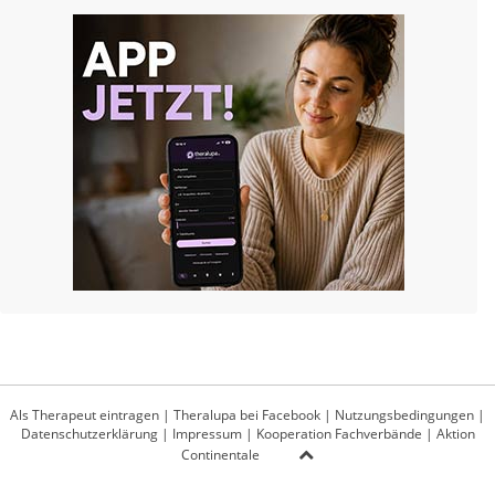
Als Therapeut eintragen
|
Theralupa bei Facebook
|
Nutzungsbedingungen
|
Datenschutzerklärung
|
Impressum
|
Kooperation Fachverbände
|
Aktion
Continentale