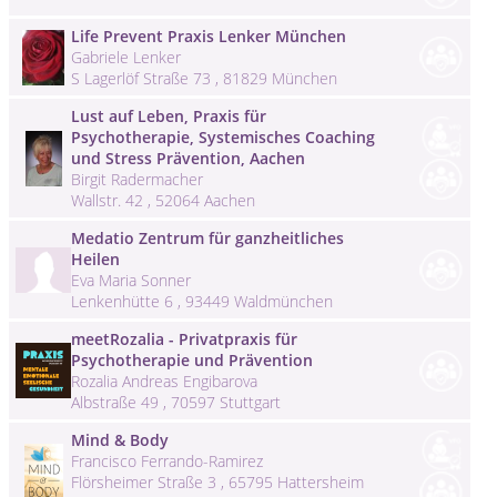
Life Prevent Praxis Lenker München
Gabriele Lenker
S Lagerlöf Straße 73 , 81829 München
Lust auf Leben, Praxis für
Psychotherapie, Systemisches Coaching
und Stress Prävention, Aachen
Birgit Radermacher
Wallstr. 42 , 52064 Aachen
Medatio Zentrum für ganzheitliches
Heilen
Eva Maria Sonner
Lenkenhütte 6 , 93449 Waldmünchen
meetRozalia - Privatpraxis für
Psychotherapie und Prävention
Rozalia Andreas Engibarova
Albstraße 49 , 70597 Stuttgart
Mind & Body
Francisco Ferrando-Ramirez
Flörsheimer Straße 3 , 65795 Hattersheim