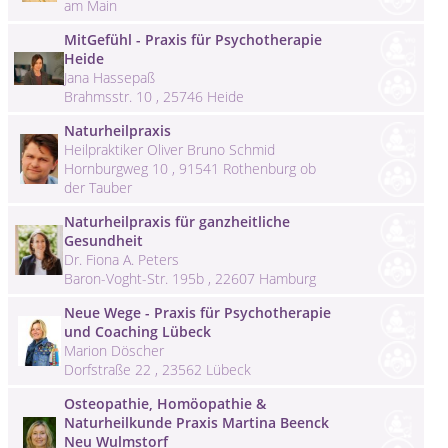
am Main
MitGefühl - Praxis für Psychotherapie
Heide
Jana Hassepaß
Brahmsstr. 10 , 25746 Heide
Naturheilpraxis
Heilpraktiker Oliver Bruno Schmid
Hornburgweg 10 , 91541 Rothenburg ob
der Tauber
Naturheilpraxis für ganzheitliche
Gesundheit
Dr. Fiona A. Peters
Baron-Voght-Str. 195b , 22607 Hamburg
Neue Wege - Praxis für Psychotherapie
und Coaching Lübeck
Marion Döscher
Dorfstraße 22 , 23562 Lübeck
Osteopathie, Homöopathie &
Naturheilkunde Praxis Martina Beenck
Neu Wulmstorf