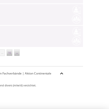
...
16
→
on Fachverbände
|
Aktion Continentale
d divers (m/w/d) verzichtet.