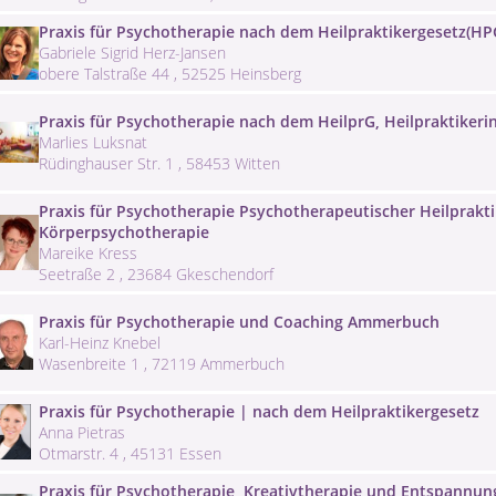
Praxis für Psychotherapie nach dem Heilpraktikergesetz(HP
Gabriele Sigrid Herz-Jansen
obere Talstraße 44 , 52525 Heinsberg
Praxis für Psychotherapie nach dem HeilprG, Heilpraktikeri
Marlies Luksnat
Rüdinghauser Str. 1 , 58453 Witten
Praxis für Psychotherapie Psychotherapeutischer Heilprakt
Körperpsychotherapie
Mareike Kress
Seetraße 2 , 23684 Gkeschendorf
Praxis für Psychotherapie und Coaching Ammerbuch
Karl-Heinz Knebel
Wasenbreite 1 , 72119 Ammerbuch
Praxis für Psychotherapie | nach dem Heilpraktikergesetz
Anna Pietras
Otmarstr. 4 , 45131 Essen
Praxis für Psychotherapie, Kreativtherapie und Entspannun