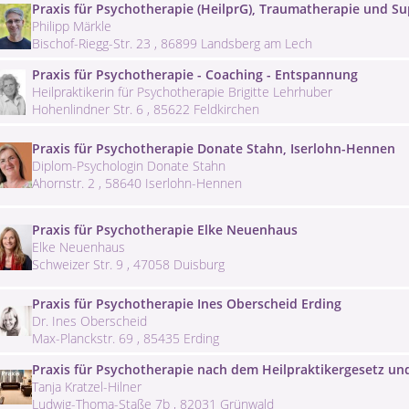
Praxis für Psychotherapie (HeilprG), Traumatherapie und S
Philipp Märkle
Bischof-Riegg-Str. 23 , 86899 Landsberg am Lech
Praxis für Psychotherapie - Coaching - Entspannung
Heilpraktikerin für Psychotherapie Brigitte Lehrhuber
Hohenlindner Str. 6 , 85622 Feldkirchen
Praxis für Psychotherapie Donate Stahn, Iserlohn-Hennen
Diplom-Psychologin Donate Stahn
Ahornstr. 2 , 58640 Iserlohn-Hennen
Praxis für Psychotherapie Elke Neuenhaus
Elke Neuenhaus
Schweizer Str. 9 , 47058 Duisburg
Praxis für Psychotherapie Ines Oberscheid Erding
Dr. Ines Oberscheid
Max-Planckstr. 69 , 85435 Erding
Praxis für Psychotherapie nach dem Heilpraktikergesetz u
Tanja Kratzel-Hilner
Ludwig-Thoma-Staße 7b , 82031 Grünwald