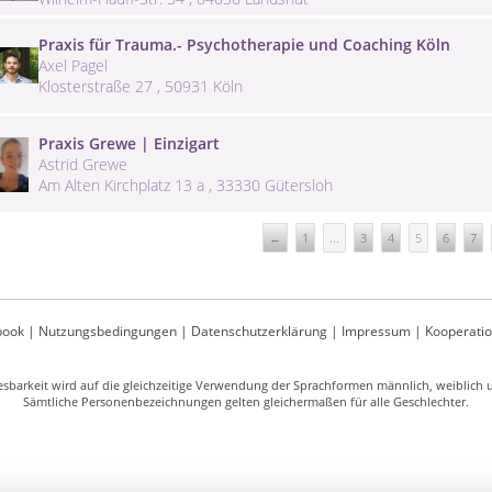
Praxis für Trauma.- Psychotherapie und Coaching Köln
Axel Pagel
Klosterstraße 27 , 50931 Köln
Praxis Grewe | Einzigart
Astrid Grewe
Am Alten Kirchplatz 13 a , 33330 Gütersloh
←
1
...
3
4
5
6
7
book
|
Nutzungsbedingungen
|
Datenschutzerklärung
|
Impressum
|
Kooperati
sbarkeit wird auf die gleichzeitige Verwendung der Sprachformen männlich, weiblich un
Sämtliche Personenbezeichnungen gelten gleichermaßen für alle Geschlechter.