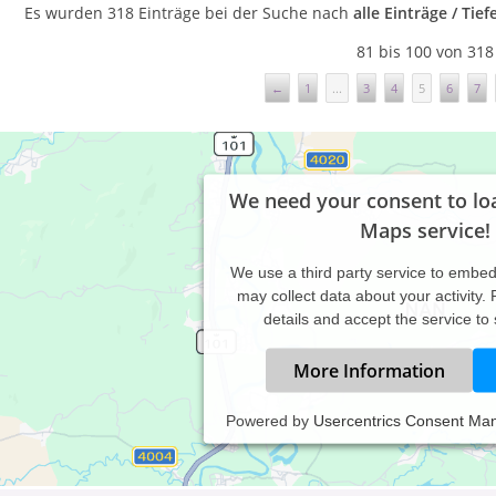
Es wurden 318 Einträge bei der Suche nach
alle Einträge / Ti
81 bis 100 von 318
←
1
...
3
4
5
6
7
We need your consent to lo
Maps service!
We use a third party service to embe
may collect data about your activity.
details and accept the service to
More Information
Praxis für Psychotherapie (HeilprG), Traumatherapie / Psy
Powered by
Usercentrics Consent Ma
Buchloe & Schwabmünchen
Philipp Märkle
Bergstraße 6 , 86862 Lamerdingen bei Buchloe & Schwabmünche