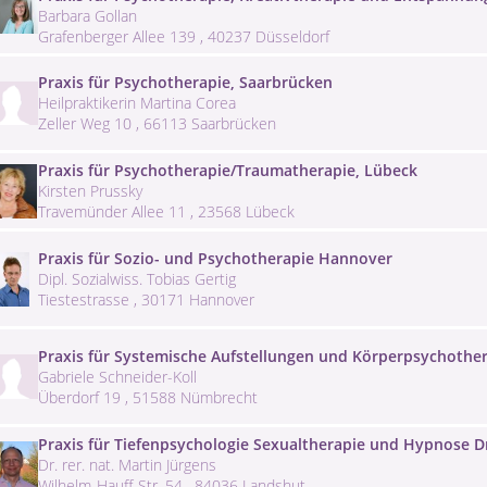
Barbara Gollan
Grafenberger Allee 139 , 40237 Düsseldorf
Praxis für Psychotherapie, Saarbrücken
Heilpraktikerin Martina Corea
Zeller Weg 10 , 66113 Saarbrücken
Praxis für Psychotherapie/Traumatherapie, Lübeck
Kirsten Prussky
Travemünder Allee 11 , 23568 Lübeck
Praxis für Sozio- und Psychotherapie Hannover
Dipl. Sozialwiss. Tobias Gertig
Tiestestrasse , 30171 Hannover
Praxis für Systemische Aufstellungen und Körperpsychother
Gabriele Schneider-Koll
Überdorf 19 , 51588 Nümbrecht
Praxis für Tiefenpsychologie Sexualtherapie und Hypnose Dr.
Dr. rer. nat. Martin Jürgens
Wilhelm-Hauff-Str. 54 , 84036 Landshut