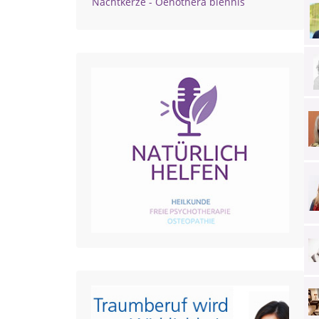
Nachtkerze - Oenothera biennis