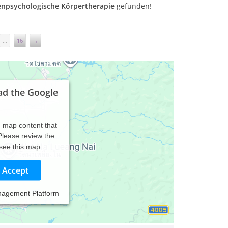
efenpsychologische Körpertherapie
gefunden!
...
16
→
ad the Google
d map content that
 Please review the
 see this map.
Accept
chotraumatologie, Lamerdingen bei
nagement Platform
n