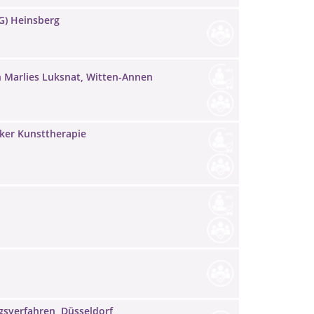
G) Heinsberg
n Marlies Luksnat, Witten-Annen
iker Kunsttherapie
gsverfahren, Düsseldorf