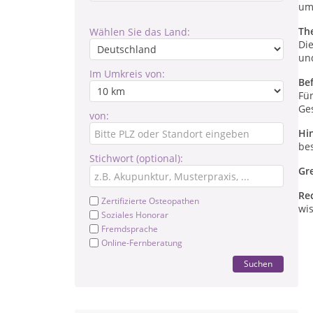
um
Th
Wählen Sie das Land:
Di
un
Im Umkreis von:
Be
Fü
Ge
von:
Hi
be
Stichwort (optional):
Gr
Re
Zertifizierte Osteopathen
wis
Soziales Honorar
Fremdsprache
Online-Fernberatung
Suchen