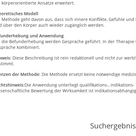
 k
ö
rperorientierte Ans
ä
tze erweitert.
eoretisches Modell
e Methode geht davon aus, dass sich innere Konflikte, Gefühle un
d über den Körper auch wieder zugänglich werden.
funderhebung und Anwendung
r die Befunderhebung werden Gespräche geführt. In der Therapi
spräche kombiniert.
nweis:
Diese Beschreibung ist rein redaktionell und nicht zur wer
stimmt.
enzen der Methode:
Die Methode ersetzt keine notwendige medizin
chtshinweis:
Die Anwendung unterliegt qualifikations-, indikation
senschaftliche Bewertung der Wirksamkeit ist indikationsabhängig 
Suchergebnis