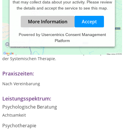
that may collect data about your activity. Please review
the details and accept the service to see this map.
More Information
Accept
Powered by
Usercentrics Consent Management
Platform
Im Mittelpunkt meiner Arbeit steht immer das Gespräch.
Dabei verbinde ich die Gesprächspsychotherapie (nach
Rogers) individuell mit Elementen der Körpertherapie und
der Systemischen Therapie.
Praxiszeiten:
Nach Vereinbarung
Leistungsspektrum:
Psychologische Beratung
Achtsamkeit
Psychotherapie