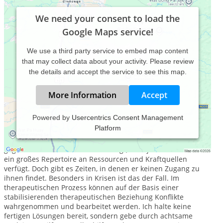
We need your consent to load the
Google Maps service!
We use a third party service to embed map content
that may collect data about your activity. Please review
the details and accept the service to see this map.
More Information
Accept
Powered by
Usercentrics Consent Management
Platform
Meine Arbeit ist geprägt von einer tiefen Wertschätzung
Menschen und ihren unterschiedlichen Lebensmodellen
gegenüber. Ich bin davon überzeugt, dass jeder Mensch über
ein großes Repertoire an Ressourcen und Kraftquellen
verfügt. Doch gibt es Zeiten, in denen er keinen Zugang zu
ihnen findet. Besonders in Krisen ist das der Fall. Im
therapeutischen Prozess können auf der Basis einer
stabilisierenden therapeutischen Beziehung Konflikte
wahrgenommen und bearbeitet werden. Ich halte keine
fertigen Lösungen bereit, sondern gebe durch achtsame