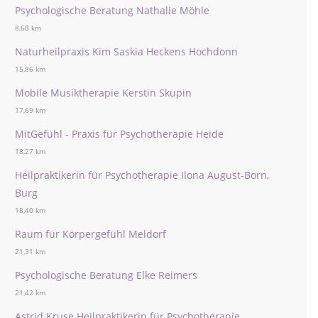
Psychologische Beratung Nathalie Möhle
8,68 km
Naturheilpraxis Kim Saskia Heckens Hochdonn
15,86 km
Mobile Musiktherapie Kerstin Skupin
17,69 km
MitGefühl - Praxis für Psychotherapie Heide
18,27 km
Heilpraktikerin für Psychotherapie Ilona August-Born,
Burg
18,40 km
Raum für Körpergefühl Meldorf
21,31 km
Psychologische Beratung Elke Reimers
21,42 km
Astrid Kruse Heilpraktikerin für Psychotherapie