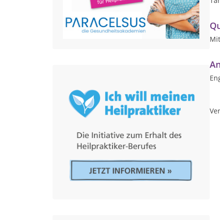
Ta
Qu
Mi
An
Eng
Ver