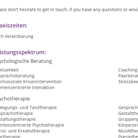
ase don’t hesitate to get in touch, if you have any questions or wo
axiszeiten:
ch Vereinbarung
istungsspektrum:
ychologische Beratung
htsamkeit
Coaching
sprächsberatung
Paarbera
chosoziale Krisenintervention
Stressbe
emenzentrierte Interaktion
ychotherapie
wegungs- und Tanztherapie
Gespräch
sprächstherapie
Gestaltth
staltungstherapie
Gruppenp
entenzentrierte Psychotherapie
Körperori
nst- und Kreativtherapie
Musikthe
artherapie
Poesieth