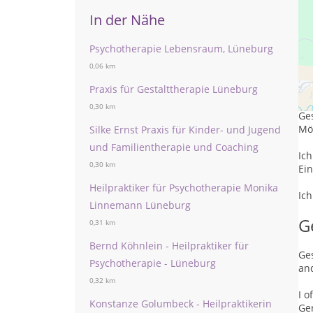
In der Nähe
Psychotherapie Lebensraum, Lüneburg
0,06 km
A
Praxis für Gestalttherapie Lüneburg
0,30 km
Ges
Mö
Silke Ernst Praxis für Kinder- und Jugend
und Familientherapie und Coaching
Ic
0,30 km
Ein
Heilpraktiker für Psychotherapie Monika
Ich
Linnemann Lüneburg
G
0,31 km
Bernd Köhnlein - Heilpraktiker für
Ges
Psychotherapie - Lüneburg
an
0,32 km
I o
Konstanze Golumbeck - Heilpraktikerin
Ge