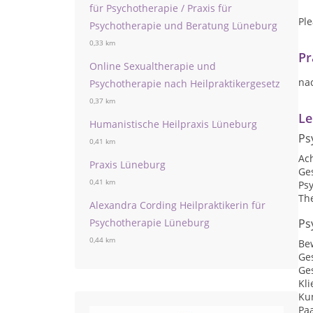
für Psychotherapie / Praxis für
Ple
Psychotherapie und Beratung Lüneburg
0,33 km
Pr
Online Sexualtherapie und
na
Psychotherapie nach Heilpraktikergesetz
0,37 km
Le
Humanistische Heilpraxis Lüneburg
Ps
0,41 km
Ac
Praxis Lüneburg
Ge
0,41 km
Psy
Th
Alexandra Cording Heilpraktikerin für
Psychotherapie Lüneburg
Ps
0,44 km
Be
Ge
Ge
Kli
Ku
Pa