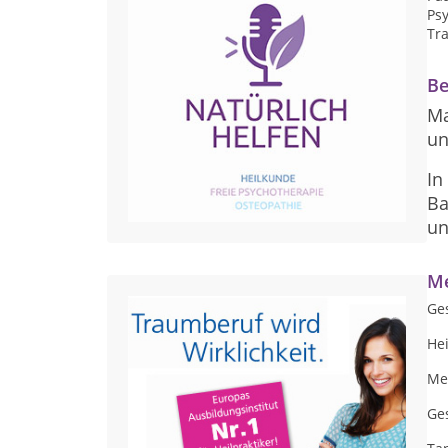
Ps
Tr
Be
Ma
un
In
Ba
un
Me
Ge
Hei
Me
Ges