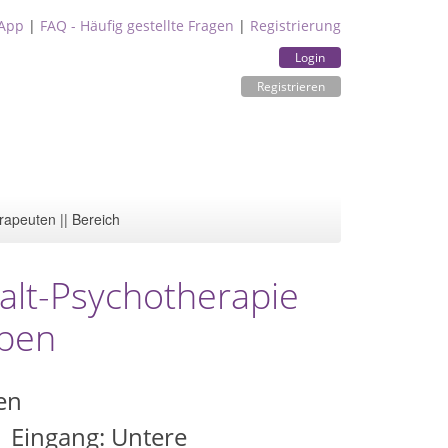
App
|
FAQ - Häufig gestellte Fragen
|
Registrierung
Login
Registrieren
rapeuten || Bereich
alt-Psychotherapie
ppen
en
1 Eingang: Untere