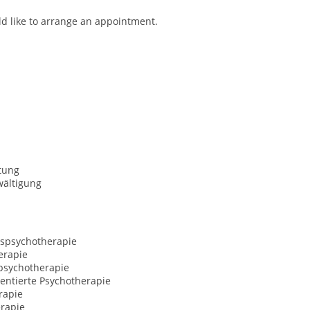
uld like to arrange an appointment.
tung
wältigung
spsychotherapie
erapie
sychotherapie
entierte Psychotherapie
rapie
erapie