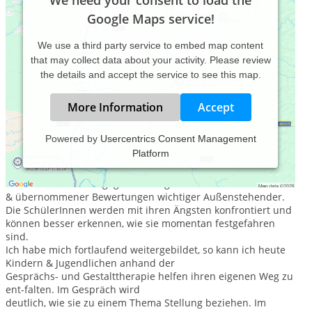
We need your consent to load the
Google Maps service!
We use a third party service to embed map content
that may collect data about your activity. Please review
the details and accept the service to see this map.
More Information
Accept
Powered by
Usercentrics Consent Management
Platform
Ich begleite Kinder & Jugendliche bei ihren Schwierigkeiten in
den Naturwissenschaften, v.a. begegnen wir gemeinsam
ihren Widerständen gegenüber eigenen Vorurteilen
& übernommener Bewertungen wichtiger Außenstehender.
Die SchülerInnen werden mit ihren Ängsten konfrontiert und
können besser erkennen, wie sie momentan festgefahren
sind.
Ich habe mich fortlaufend weitergebildet, so kann ich heute
Kindern & Jugendlichen anhand der
Gesprächs- und Gestalttherapie helfen ihren eigenen Weg zu
ent-falten. Im Gespräch wird
deutlich, wie sie zu einem Thema Stellung beziehen. Im