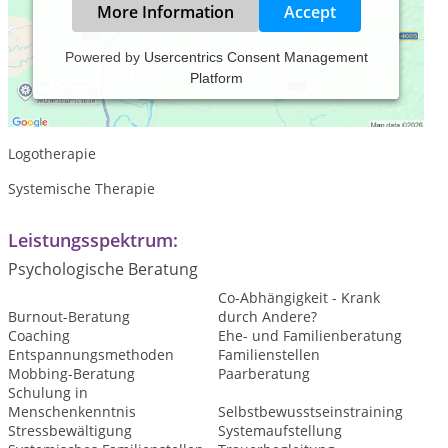
More Information
Accept
Powered by
Usercentrics Consent Management
Platform
Heilpraktikerin für Psychotherapie
Praxis für Psychotherapie
Logotherapie
Systemische Therapie
Leistungsspektrum:
Psychologische Beratung
Co-Abhängigkeit - Krank
Burnout-Beratung
durch Andere?
Coaching
Ehe- und Familienberatung
Entspannungsmethoden
Familienstellen
Mobbing-Beratung
Paarberatung
Schulung in
Menschenkenntnis
Selbstbewusstseinstraining
Stressbewältigung
Systemaufstellung