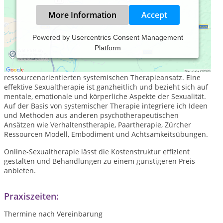
More Information
Accept
Powered by
Usercentrics Consent Management
Platform
Sexualtherapie per Videochat. Erstberatung kostenlos.
Meine Arbeitsweise basiert auf dem lösungs- und
ressourcenorientierten systemischen Therapieansatz. Eine
effektive Sexualtherapie ist ganzheitlich und bezieht sich auf
mentale, emotionale und körperliche Aspekte der Sexualität.
Auf der Basis von systemischer Therapie integriere ich Ideen
und Methoden aus anderen psychotherapeutischen
Ansätzen wie Verhaltenstherapie, Paartherapie, Zürcher
Ressourcen Modell, Embodiment und Achtsamkeitsübungen.
Online-Sexualtherapie lässt die Kostenstruktur effizient
gestalten und Behandlungen zu einem günstigeren Preis
anbieten.
Praxiszeiten:
Thermine nach Vereinbarung