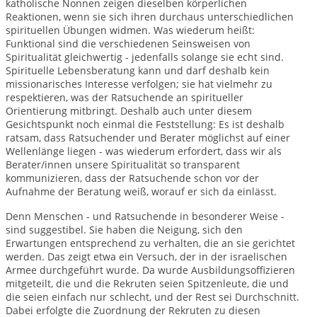
katholische Nonnen zeigen dieselben körperlichen
Reaktionen, wenn sie sich ihren durchaus unterschiedlichen
spirituellen Übungen widmen. Was wiederum heißt:
Funktional sind die verschiedenen Seinsweisen von
Spiritualität gleichwertig - jedenfalls solange sie echt sind.
Spirituelle Lebensberatung kann und darf deshalb kein
missionarisches Interesse verfolgen; sie hat vielmehr zu
respektieren, was der Ratsuchende an spiritueller
Orientierung mitbringt. Deshalb auch unter diesem
Gesichtspunkt noch einmal die Feststellung: Es ist deshalb
ratsam, dass Ratsuchender und Berater möglichst auf einer
Wellenlänge liegen - was wiederum erfordert, dass wir als
Berater/innen unsere Spiritualität so transparent
kommunizieren, dass der Ratsuchende schon vor der
Aufnahme der Beratung weiß, worauf er sich da einlässt.
Denn Menschen - und Ratsuchende in besonderer Weise -
sind suggestibel. Sie haben die Neigung, sich den
Erwartungen entsprechend zu verhalten, die an sie gerichtet
werden. Das zeigt etwa ein Versuch, der in der israelischen
Armee durchgeführt wurde. Da wurde Ausbildungsoffizieren
mitgeteilt, die und die Rekruten seien Spitzenleute, die und
die seien einfach nur schlecht, und der Rest sei Durchschnitt.
Dabei erfolgte die Zuordnung der Rekruten zu diesen