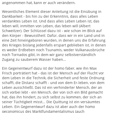
angenommen hat, kann er auch verändern.
Wesentliches Element dieser Anleitung ist die Einübung in
Dankbarkeit - bis hin zu der Erkenntnis, dass alles Leben
verdanktes Leben ist. Und dass alles Leben Leben ist, das
leben will, inmitten von Leben, das leben will (Albert
Schweitzer). Der Schlüssel dazu ist - wie schon im Blick auf
den Körper - Bewusstheit: Dafür, dass wir in ein Land und in
eine Zeit hineingeboren wurden, in denen uns die Erfahrung
des Krieges bislang jedenfalls erspart geblieben ist, in denen
es weder Erdbeben noch Tsunamis, weder Vulkanausbrüche
noch Tornados gibt, in dem wir ganz selbstverständlich
Zugang zu sauberem Wasser haben...
Ein Gegenentwurf dazu ist der homo faber, wie ihn Max
Frisch porträtiert hat - das ist der Mensch auf der Flucht vor
dem Leben in die Technik, die Sicherheit und feste Ordnung
schafft, die Distanz schafft - und von dem Er-leben, von dem
Leben ausschließt. Das ist ein verhinderter Mensch, der an
sich vorbei lebt - ein Mensch, der von sich ein Bild gemacht
hat, das ihn hindert, zu sich selbst zu kommen, der sich an
seiner Tüchtigkeit misst... Die Quittung ist ein versäumtes
Leben. Ein Gegenentwurf dazu ist aber auch der homo
oeconomicus des Marktfundamentalismus (auch