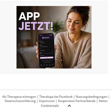
Als Therapeut eintragen
|
Theralupa bei Facebook
|
Nutzungsbedingungen
|
Datenschutzerklärung
|
Impressum
|
Kooperation Fachverbände
|
Aktion
Continentale