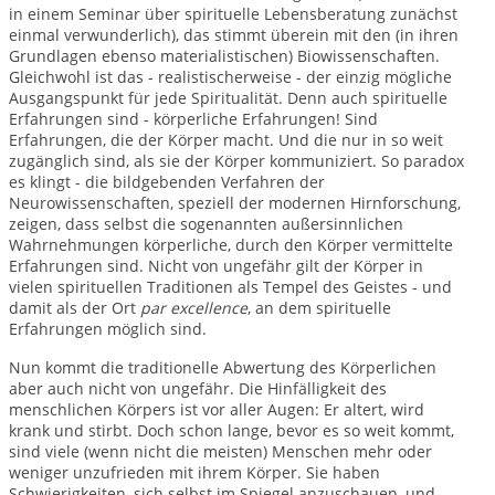
in einem Seminar über spirituelle Lebensberatung zunächst
einmal verwunderlich), das stimmt überein mit den (in ihren
Grundlagen ebenso materialistischen) Biowissenschaften.
Gleichwohl ist das - realistischerweise - der einzig mögliche
Ausgangspunkt für jede Spiritualität. Denn auch spirituelle
Erfahrungen sind - körperliche Erfahrungen! Sind
Erfahrungen, die der Körper macht. Und die nur in so weit
zugänglich sind, als sie der Körper kommuniziert. So paradox
es klingt - die bildgebenden Verfahren der
Neurowissenschaften, speziell der modernen Hirnforschung,
zeigen, dass selbst die sogenannten außersinnlichen
Wahrnehmungen körperliche, durch den Körper vermittelte
Erfahrungen sind. Nicht von ungefähr gilt der Körper in
vielen spirituellen Traditionen als Tempel des Geistes - und
damit als der Ort
par excellence
, an dem spirituelle
Erfahrungen möglich sind.
Nun kommt die traditionelle Abwertung des Körperlichen
aber auch nicht von ungefähr. Die Hinfälligkeit des
menschlichen Körpers ist vor aller Augen: Er altert, wird
krank und stirbt. Doch schon lange, bevor es so weit kommt,
sind viele (wenn nicht die meisten) Menschen mehr oder
weniger unzufrieden mit ihrem Körper. Sie haben
Schwierigkeiten, sich selbst im Spiegel anzuschauen, und