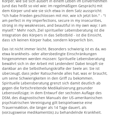
Körper, wie sie sich äußert in einem Leben im Einvernehmen
(und das heißt so viel wie: im regelmäßigen Gespräch) mit
dem Körper und wie sie sich etwa in dem Satz ausspricht:
"Ich habe Frieden geschlossen mit mir, wie ich jetzt bin." - "I
am perfect in my imperfections, secure in my insecurities,
strong in my weaknesses, and beautiful in my own way: I am
myself." Mehr noch, Ziel spiritueller Lebensberatung ist die
Integration des Körpers in das Selbstbild - ist die Einsicht,
dass ich keinen Körper habe, sondern körperlich bin.
Das ist nicht immer leicht. Besonders schwierig ist es da, wo
etwa krankheits- oder altersbedingte Einschränkungen
hingenommen werden müssen: Spirituelle Lebensberatung
bewährt sich in der Arbeit mit Leidenden! Dabei knüpft sie
dankbar an die Selbstheilungskräfte der Seele an: Sie ist
überzeugt, dass jeder Ratsuchende alles hat, was er braucht,
um seine Schwierigkeiten in den Griff zu bekommen.
Spirituelle Lebensberatung grenzt sich damit deutlich ab
gegen die fortschreitende Medikalisierung gesunder
Lebensvollzüge; in dem Entwurf der sechsten Auflage des
DSM, des diagnostischen Manuals der US-amerikanischen
psychiatrischen Vereinigung gilt beispielsweise eine
Trauerreaktion, die länger als 14 Tage dauert, als
(vorzugsweise medikamentös) zu behandelnde Krankheit.