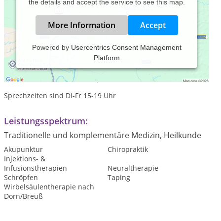
the details and accept the service to see this map.
More Information
Accept
Powered by
Usercentrics Consent Management
Platform
Praxiszeiten:
Meine Praxis ist eine Bestellpraxis.
Sprechzeiten sind Di-Fr 15-19 Uhr
Leistungsspektrum:
Traditionelle und komplementäre Medizin, Heilkunde
Akupunktur
Chiropraktik
Injektions- &
Infusionstherapien
Neuraltherapie
Schröpfen
Taping
Wirbelsäulentherapie nach
Dorn/Breuß