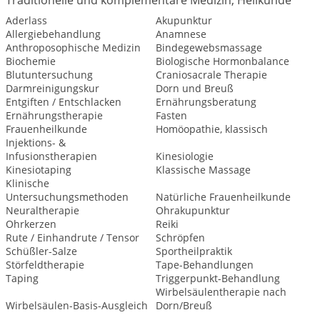
Traditionelle und komplementäre Medizin, Heilkunde
Aderlass
Akupunktur
Allergiebehandlung
Anamnese
Anthroposophische Medizin
Bindegewebsmassage
Biochemie
Biologische Hormonbalance
Blutuntersuchung
Craniosacrale Therapie
Darmreinigungskur
Dorn und Breuß
Entgiften / Entschlacken
Ernährungsberatung
Ernährungstherapie
Fasten
Frauenheilkunde
Homöopathie, klassisch
Injektions- &
Infusionstherapien
Kinesiologie
Kinesiotaping
Klassische Massage
Klinische
Untersuchungsmethoden
Natürliche Frauenheilkunde
Neuraltherapie
Ohrakupunktur
Ohrkerzen
Reiki
Rute / Einhandrute / Tensor
Schröpfen
Schüßler-Salze
Sportheilpraktik
Störfeldtherapie
Tape-Behandlungen
Taping
Triggerpunkt-Behandlung
Wirbelsäulentherapie nach
Wirbelsäulen-Basis-Ausgleich
Dorn/Breuß