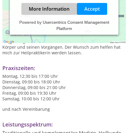
More Information
Accept
Powered by
Usercentrics Consent Management
Platform
Heilpraktikerin seit 2007. Mutter von 2 Kindern und
langjährige Mitarbeiterin eines Finanzinstitutes. Über meine
langjähriuge Arbeit als Fitnesstrainerin kam das Interesse am
Körper und seinen Vorgängen. Der Wunsch zum helfen hat
mich zur Heilpraktikerin werden lassen.
Praxiszeiten:
Montag, 12:30 bis 17:00 Uhr
Dienstag, 09:00 bis 18:00 Uhr
Donnerstag, 09:00 bis 21:00 Uhr
Freitag, 09:00 bis 19:30 Uhr
Samstag, 10:00 bis 12:00 Uhr
und nach Vereinbarung
Leistungsspektrum: