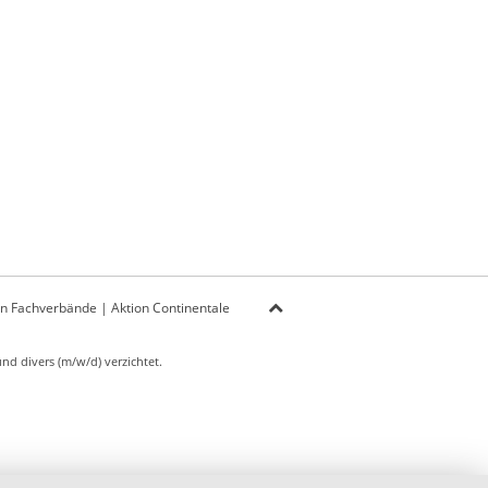
on Fachverbände
|
Aktion Continentale
d divers (m/w/d) verzichtet.