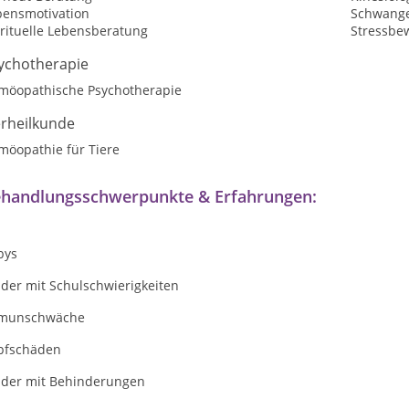
bensmotivation
Schwange
irituelle Lebensberatung
Stressbe
ychotherapie
möopathische Psychotherapie
erheilkunde
möopathie für Tiere
handlungsschwerpunkte & Erfahrungen:
bys
der mit Schulschwierigkeiten
munschwäche
pfschäden
nder mit Behinderungen