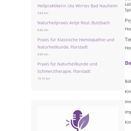
Le
Heilpraktikerin Uta Wirries Bad Nauheim
Sp
3,64 km
Ps
Naturheilpraxis Antje Reul, Butzbach
Ho
8,42 km
Ti
Praxis für Klassische Homöopathie und
Naturheilkunde, Florstadt
Ho
9,65 km
Be
Praxis für Naturheilkunde und
Schmerztherapie, Florstadt
10,10 km
Ba
Kin
Im
Im
Ki