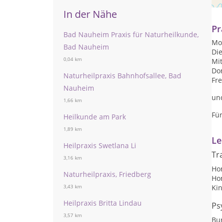
Be
In der Nähe
Pr
Bad Nauheim Praxis für Naturheilkunde,
Mon
Bad Nauheim
Die
0,04 km
Mit
Don
Naturheilpraxis Bahnhofsallee, Bad
Fre
Nauheim
un
1,66 km
Fü
Heilkunde am Park
1,89 km
Le
Heilpraxis Swetlana Li
Tr
3,16 km
Ho
Naturheilpraxis, Friedberg
Ho
Kin
3,43 km
Heilpraxis Britta Lindau
Ps
3,57 km
Bu