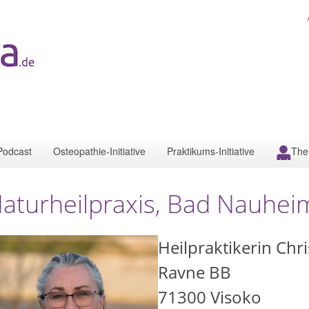
Podcast
Osteopathie-Initiative
Praktikums-Initiative
The
aturheilpraxis, Bad Nauhei
Heilpraktikerin Chr
Ravne BB
71300
Visoko