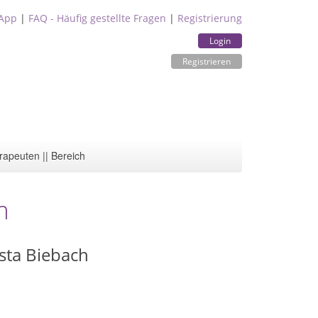
App
|
FAQ - Häufig gestellte Fragen
|
Registrierung
Login
Registrieren
rapeuten || Bereich
m
ista Biebach