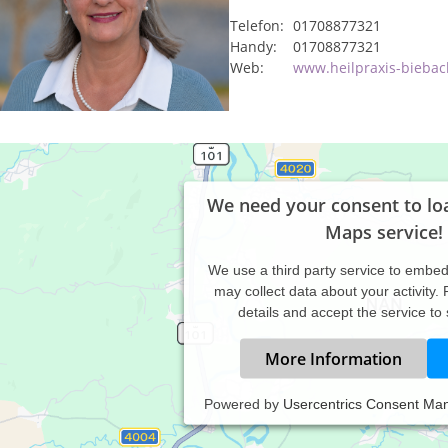
Telefon:
01708877321
Handy:
01708877321
Web:
www.heilpraxis-biebac
We need your consent to lo
Maps service!
We use a third party service to embe
may collect data about your activity.
details and accept the service to
More Information
Powered by
Usercentrics Consent Ma
assische Homöopathin mit langjähriger Erfahrung