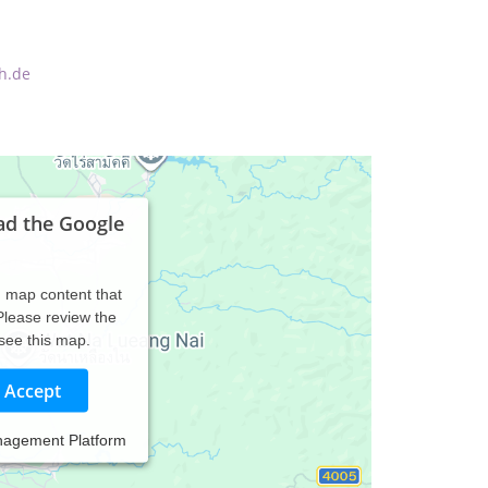
h.de
ad the Google
d map content that
 Please review the
 see this map.
Accept
nagement Platform