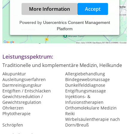
More Information
Accept
Powered by
Usercentrics Consent Management
Platform
Praxiszeiten:
nach Vereinbarung
Leistungsspektrum:
Traditionelle und komplementäre Medizin, Heilkunde
Akupunktur
Allergiebehandlung
Ausleitungsverfahren
Bindegewebsmassage
Darmreinigungskur
Dunkelfelddiagnose
Entgiften / Entschlacken
Entgiftungsmassage
Gewichtsreduktion /
Injektions- &
Gewichtsregulation
Infusionstherapien
Ohrkerzen
Orthomolekulare Medizin
Phytotherapie
Reiki
Wirbelsäulentherapie nach
Schröpfen
Dorn/Breuß