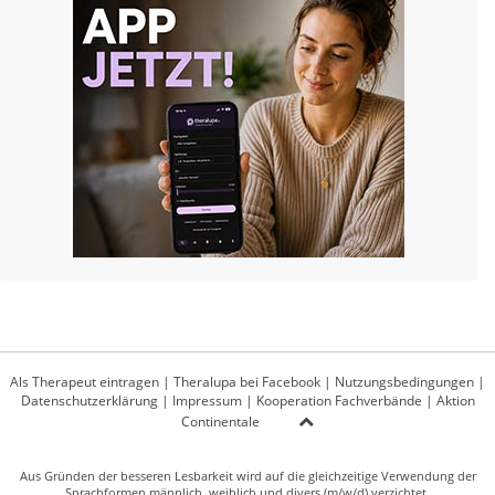
Als Therapeut eintragen
|
Theralupa bei Facebook
|
Nutzungsbedingungen
|
Datenschutzerklärung
|
Impressum
|
Kooperation Fachverbände
|
Aktion
Continentale
Aus Gründen der besseren Lesbarkeit wird auf die gleichzeitige Verwendung der
Sprachformen männlich, weiblich und divers (m/w/d) verzichtet.