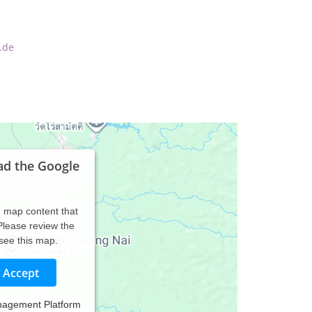
.de
ad the Google
d map content that
 Please review the
 see this map.
Accept
nagement Platform