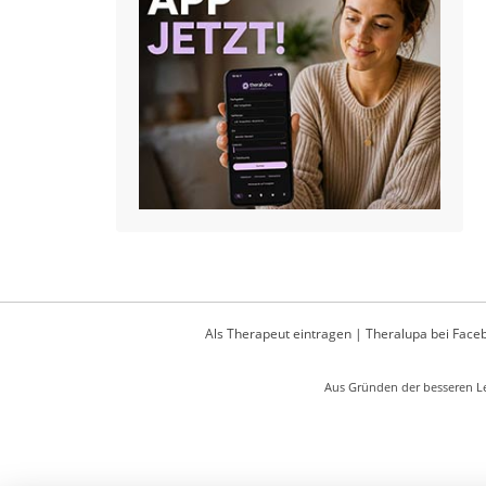
Als Therapeut eintragen
|
Theralupa bei Face
Aus Gründen der besseren Le