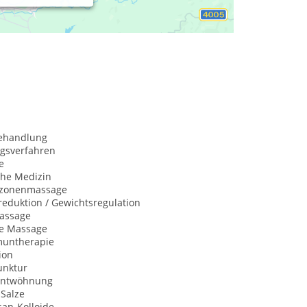
behandlung
ngsverfahren
e
che Medizin
xzonenmassage
eduktion / Gewichtsregulation
assage
he Massage
untherapie
ion
nktur
entwöhnung
-Salze
san-Kolloide