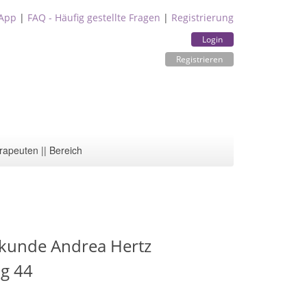
App
|
FAQ - Häufig gestellte Fragen
|
Registrierung
Login
Registrieren
rapeuten || Bereich
ilkunde Andrea Hertz
ng 44