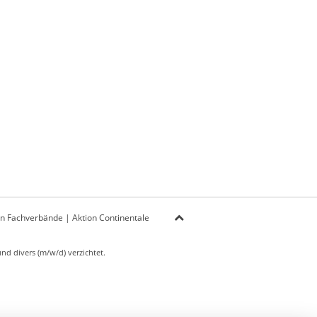
on Fachverbände
|
Aktion Continentale
d divers (m/w/d) verzichtet.