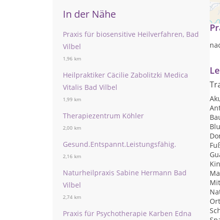
In der Nähe
Pr
Praxis für biosensitive Heilverfahren, Bad
na
Vilbel
1,96 km
Le
Heilpraktiker Cäcilie Zabolitzki Medica
Tr
Vitalis Bad Vilbel
Ak
1,99 km
Ant
Therapiezentrum Köhler
Ba
Bl
2,00 km
Do
Gesund.Entspannt.Leistungsfähig.
Fu
Gu
2,16 km
Ki
Naturheilpraxis Sabine Hermann Bad
Ma
Mi
Vilbel
Na
2,74 km
Or
Sc
Praxis für Psychotherapie Karben Edna
Sp