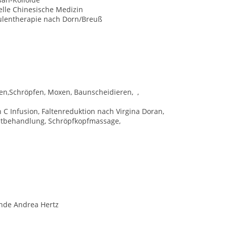
elle Chinesische Medizin
ulentherapie nach Dorn/Breuß
en,Schröpfen, Moxen, Baunscheidieren, ,
 Infusion, Faltenreduktion nach Virgina Doran,
htbehandlung, Schröpfkopfmassage,
kunde Andrea Hertz