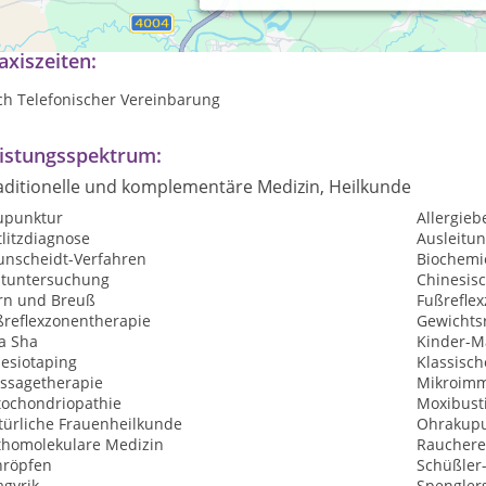
axiszeiten:
ch Telefonischer Vereinbarung
istungsspektrum:
aditionelle und komplementäre Medizin, Heilkunde
upunktur
Allergie
litzdiagnose
Ausleitu
unscheidt-Verfahren
Biochemi
utuntersuchung
Chinesis
rn und Breuß
Fußrefle
ßreflexzonentherapie
Gewichtsr
a Sha
Kinder-M
nesiotaping
Klassisc
ssagetherapie
Mikroimm
tochondriopathie
Moxibust
türliche Frauenheilkunde
Ohrakupu
thomolekulare Medizin
Raucher
hröpfen
Schüßler
agyrik
Spengler