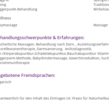
ping
Tradition
iggerpunkt-Behandlung
Wirbelsä
llness
bymassage
Massage
handlungsschwerpunkte & Erfahrungen:
nzheitliche Massagen, Behandlung nach Dorn, , Ausleitungsverfahr
sreflexzonentherapie, Darmsanierung, Anlitzdiagnostik,
r-/Körperakupunktur,Schädelakupunktur,Bauchakupunktur Vitamin C
iggerpoint-Methode, Baby/Kindermassage, Gewichtsreduktion, Suc
kroimmuntherapie
gebotene Fremdsprachen:
garisch
antwortlich für den Inhalt des Eintrages ist: Praxis für Naturheil