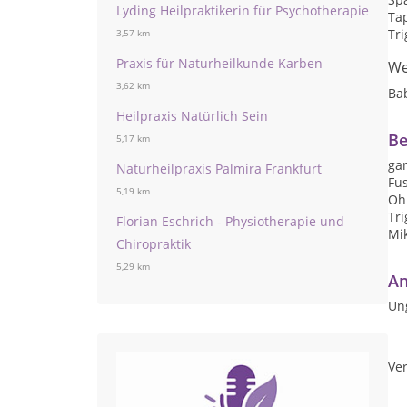
Lyding Heilpraktikerin für Psychotherapie
Ta
Tr
3,57 km
Praxis für Naturheilkunde Karben
We
3,62 km
Ba
Heilpraxis Natürlich Sein
Be
5,17 km
ga
Naturheilpraxis Palmira Frankfurt
Fus
5,19 km
Oh
Tr
Florian Eschrich - Physiotherapie und
Mi
Chiropraktik
5,29 km
An
Un
Ver