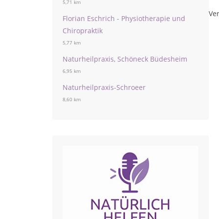
5,71 km
Ver
Florian Eschrich - Physiotherapie und
Chiropraktik
5,77 km
Naturheilpraxis, Schöneck Büdesheim
6,95 km
Naturheilpraxis-Schroeer
8,60 km