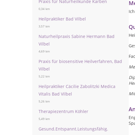
Praxis für Naturheilkunde Karben
Me
0,34 km
Ich
Heilpraktiker Bad Vilbel
Qu
3,57 km
Hei
Naturheilpraxis Sabine Hermann Bad
Vilbel
Ge
4,69 km
Fa
Praxis für biosensitive Heilverfahren, Bad
Me
Vilbel
5,22 km
Di
He
Heilpraktiker Cäcilie Zabolitzki Medica
Mi
Vitalis Bad Vilbel
5,26 km
An
Therapiezentrum Köhler
Eng
5,49 km
Sp
Gesund.Entspannt.Leistungsfähig.