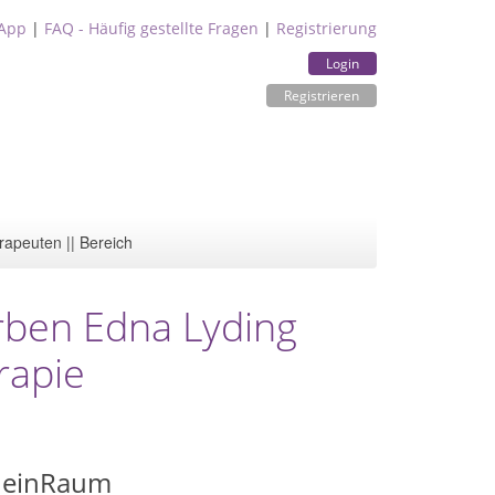
App
|
FAQ - Häufig gestellte Fragen
|
Registrierung
Login
Registrieren
rapeuten || Bereich
arben Edna Lyding
rapie
 deinRaum