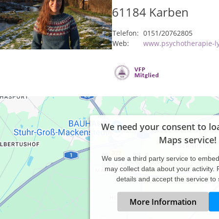
61184
Karben
Telefon:
0151/20762805
Web:
www.psychotherapie-l
We need your consent to lo
Maps service!
We use a third party service to embe
may collect data about your activity.
details and accept the service to
More Information