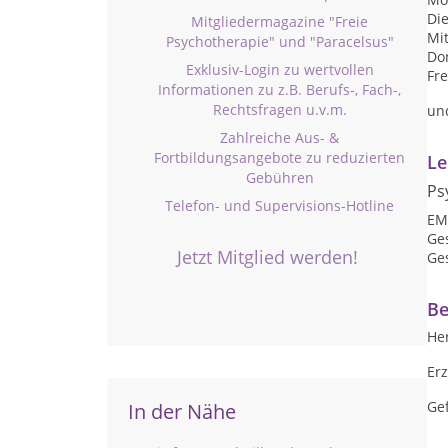
Die
Mitgliedermagazine "Freie
Mit
Psychotherapie" und "Paracelsus"
Don
Exklusiv-Login zu wertvollen
Fre
Informationen zu z.B. Berufs-, Fach-,
Rechtsfragen u.v.m.
un
Zahlreiche Aus- &
Fortbildungsangebote zu reduzierten
Le
Gebühren
Ps
Telefon- und Supervisions-Hotline
EM
Ge
Jetzt Mitglied werden!
Ges
Be
He
Er
Ge
In der Nähe