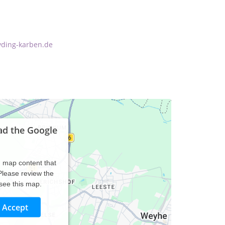
yding-karben.de
ad the Google
d map content that
 Please review the
 see this map.
Accept