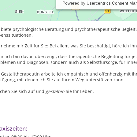
Powered by
Usercentrics Consent Ma
ön, dass Sie da sind!
 heiße Edna Lyding und bin Heilpraktikerin für Psychotherapie und
h biete psychologische Beratung und psychotherapeutische Begleit
benssituationen.
 nehme mir Zeit für Sie: Bei allem, was Sie beschäftigt, höre ich I
n ich bin davon überzeugt, dass therapeutische Begleitung für jed
oblemen und Diagnosen, sondern auch als Selbstfürsorge, für inne
 Gestalttherapeutin arbeite ich empathisch und offenherzig mit Ih
rfügung, mit denen ich Sie auf Ihrem Weg unterstützen kann.
chen Sie sich auf und
gestalten
Sie Ihr Leben.
axiszeiten:
tag, 08:30 bis 17:00 Uhr