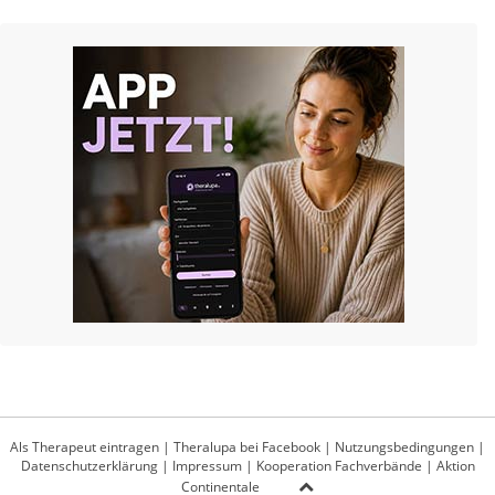
Als Therapeut eintragen
|
Theralupa bei Facebook
|
Nutzungsbedingungen
|
Datenschutzerklärung
|
Impressum
|
Kooperation Fachverbände
|
Aktion
Continentale