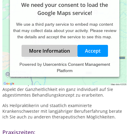
We need your consent to load the
Google Maps service!
We use a third party service to embed map content
that may collect data about your activity. Please review
the details and accept the service to see this map.
More Information
Accept
Powered by
Usercentrics Consent Management
Platform
Meine Aufgabe als Therapeutin sehe ich darin, sich die Zeit
zu nehmen, Sie mit Ihren ganz persönlichen
Gesundheitsproblemen wahrzunehmen und unter dem
Aspekt der Ganzheitlichkeit ein ganz individuell auf Sie
abgestimmtes Behandlungskonzept zu erarbeiten.
Als Heilpraktikerin und staatlich examinierte
Krankenschwester mit langjähriger Berufserfahrung berate
ich Sie auch zu anderen therapeutischen Möglichkeiten.
Praxiszeiten: