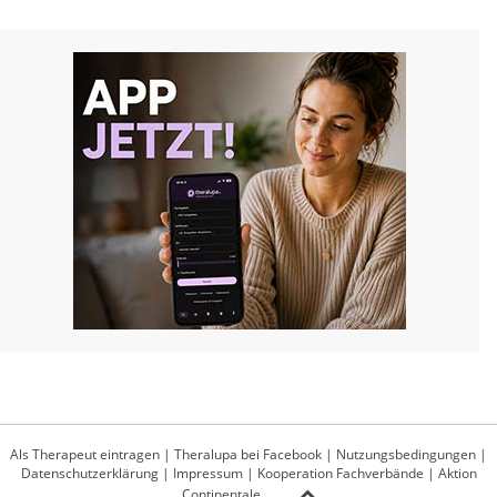
Als Therapeut eintragen
|
Theralupa bei Facebook
|
Nutzungsbedingungen
|
Datenschutzerklärung
|
Impressum
|
Kooperation Fachverbände
|
Aktion
Continentale