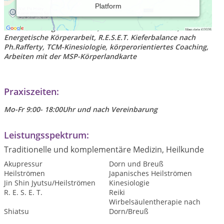
Platform
Shiatsu-Therapeutin, Life-Coach, anerkannte
Syemaufstellerin (DGfS)
versch. Massage-Methoden, Dorn-Breuss-Methode,
Energetische Körperarbeit, R.E.S.E.T. Kieferbalance nach
Ph.Rafferty, TCM-Kinesiologie, körperorientiertes Coaching,
Arbeiten mit der MSP-Körperlandkarte
Praxiszeiten:
Mo-Fr 9:00- 18:00Uhr und nach Vereinbarung
Leistungsspektrum:
Traditionelle und komplementäre Medizin, Heilkunde
Akupressur
Dorn und Breuß
Heilströmen
Japanisches Heilströmen
Jin Shin Jyutsu/Heilströmen
Kinesiologie
R. E. S. E. T.
Reiki
Wirbelsäulentherapie nach
Shiatsu
Dorn/Breuß