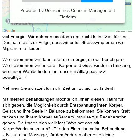
Powered by
Usercentrics Consent Management
Platform
Unser Alltag ist geprägt von Stress und Hektik und unser
Wohlbefinden leidet oft darunter. Die Vielzahl an Anforderungen
die wir erfüllen und denen wir gerecht werden wollen kosten uns
viel Energie. Wir nehmen uns dann erst recht keine Zeit für uns.
Das hat meist zur Folge, dass wir unter Stresssymptomen wie
Migräne o.ä. leiden.
Wie bekommen wir dann aber die Energie, die wir benötigen?
Wie bekommen wir unseren Körper und Geist wieder in Einklang,
wie unser Wohlbefinden, um unseren Alltag positiv zu
bewältigen?
Nehmen Sie sich Zeit für sich, Zeit um zu sich zu finden!
Mit meinen Behandlungen möchte ich Ihnen diesen Raum für
sich geben, die Möglichkeit durch Entspannung Ihren Körper,
Geist und Ihre Seele in Balance zu bekommen. Sie können Kraft
tanken und Ihrem Körper außerdem Impulse zur Regeneration
geben. Sie fragen sich vielleicht "Was hat das mit
KörperWerkstatt zu tun?" Für den Einen ist meine Behandlung
z.B. nur eine Massage, für den Anderen aber eine kleine