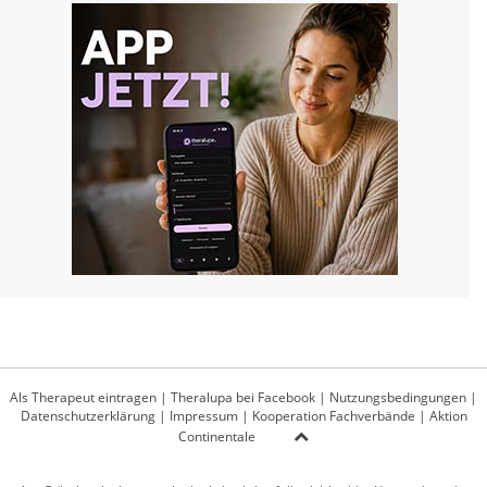
Als Therapeut eintragen
|
Theralupa bei Facebook
|
Nutzungsbedingungen
|
Datenschutzerklärung
|
Impressum
|
Kooperation Fachverbände
|
Aktion
Continentale