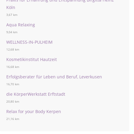
Köln
3,67 km
Aqua Relaxing
9,04 km
WELLNESS-IN-PULHEIM
12,68 km
Kosmetikinstitut Hautzeit
16,68 km
Erfolgsberater für Leben und Beruf, Leverkusen
16,70 km
die KörperWerkstatt Erftstadt
20,80 km
Relax for your Body Kerpen
21,16 km