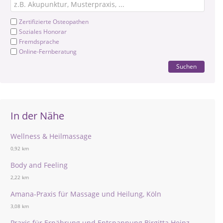
Zertifizierte Osteopathen
Soziales Honorar
Fremdsprache
Online-Fernberatung
Suchen
In der Nähe
Wellness & Heilmassage
0,92 km
Body and Feeling
2,22 km
Amana-Praxis für Massage und Heilung, Köln
3,08 km
Praxis für Ernährung und Entspannung Birgitta Heinz