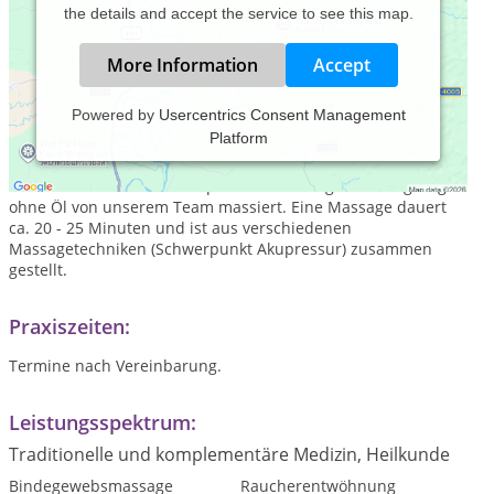
the details and accept the service to see this map.
More Information
Accept
Powered by
Usercentrics Consent Management
Platform
Die mobile Büromassage, auch Arbeitsplatzmassage genannt,
in Köln und Umgebung. Sie werden in Ihrem gewohnten
Arbeitsumfeld auf einem speziellen Massagestuhl angezogen
ohne Öl von unserem Team massiert. Eine Massage dauert
ca. 20 - 25 Minuten und ist aus verschiedenen
Massagetechniken (Schwerpunkt Akupressur) zusammen
gestellt.
Praxiszeiten:
Termine nach Vereinbarung.
Leistungsspektrum:
Traditionelle und komplementäre Medizin, Heilkunde
Bindegewebsmassage
Raucherentwöhnung