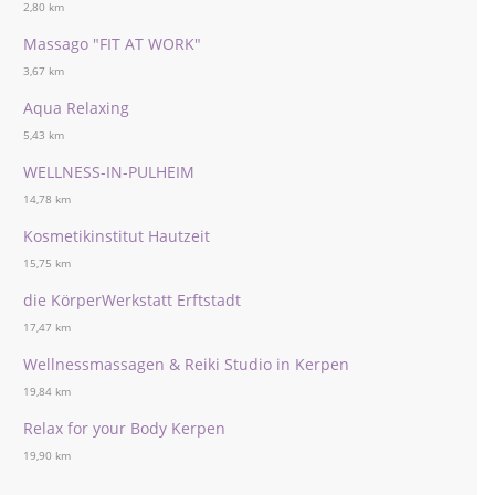
2,80 km
Massago "FIT AT WORK"
3,67 km
Aqua Relaxing
5,43 km
WELLNESS-IN-PULHEIM
14,78 km
Kosmetikinstitut Hautzeit
15,75 km
die KörperWerkstatt Erftstadt
17,47 km
Wellnessmassagen & Reiki Studio in Kerpen
19,84 km
Relax for your Body Kerpen
19,90 km