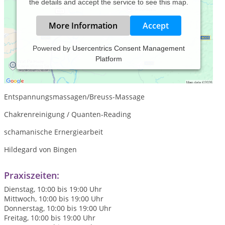
the details and accept the service to see this map.
More Information
Accept
Powered by
Usercentrics Consent Management
Platform
Ernährungsberatungen 5-Elemente-Lehre (TCM)
Gesundheitsberatung
Entspannungsmassagen/Breuss-Massage
Chakrenreinigung / Quanten-Reading
schamanische Ernergiearbeit
Hildegard von Bingen
Praxiszeiten:
Dienstag, 10:00 bis 19:00 Uhr
Mittwoch, 10:00 bis 19:00 Uhr
Donnerstag, 10:00 bis 19:00 Uhr
Freitag, 10:00 bis 19:00 Uhr