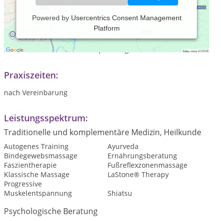
Powered by
Usercentrics Consent Management
Platform
Freuen Sie sich auf eine große Anzahl herrlicher Wellness-
Massagen. Außerdem biete ich Ihnen diverse Kurse zum
Thema Gesundheit und Entspannung.
Praxiszeiten:
nach Vereinbarung
Leistungsspektrum:
Traditionelle und komplementäre Medizin, Heilkunde
Autogenes Training
Ayurveda
Bindegewebsmassage
Ernährungsberatung
Faszientherapie
Fußreflexzonenmassage
Klassische Massage
LaStone® Therapy
Progressive
Muskelentspannung
Shiatsu
Psychologische Beratung