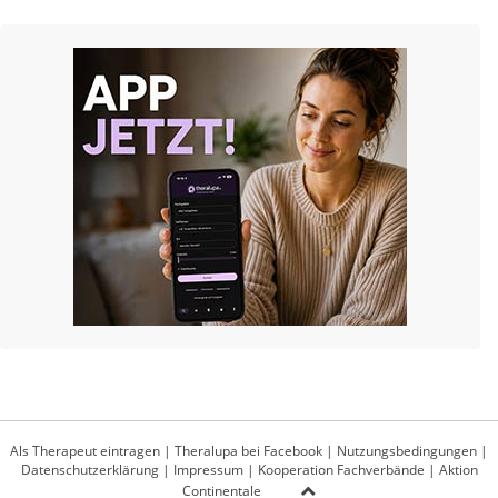
Als Therapeut eintragen
|
Theralupa bei Facebook
|
Nutzungsbedingungen
|
Datenschutzerklärung
|
Impressum
|
Kooperation Fachverbände
|
Aktion
Continentale