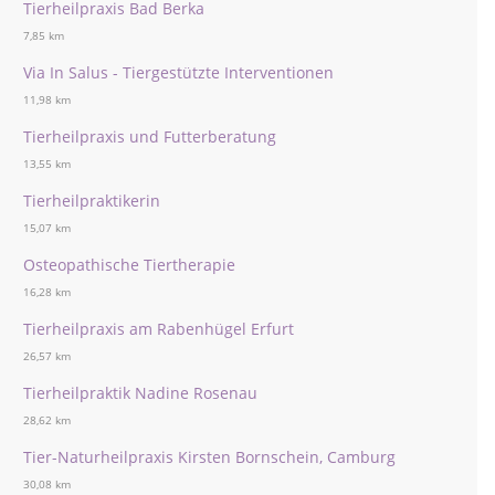
Tierheilpraxis Bad Berka
7,85 km
Via In Salus - Tiergestützte Interventionen
11,98 km
Tierheilpraxis und Futterberatung
13,55 km
Tierheilpraktikerin
15,07 km
Osteopathische Tiertherapie
16,28 km
Tierheilpraxis am Rabenhügel Erfurt
26,57 km
Tierheilpraktik Nadine Rosenau
28,62 km
Tier-Naturheilpraxis Kirsten Bornschein, Camburg
30,08 km