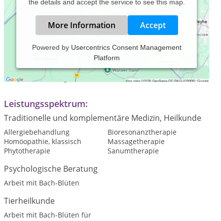
the details and accept the service to see this map.
More Information
Accept
Powered by
Usercentrics Consent Management
Platform
Praxiszeiten:
nach Vereinbarung
Leistungsspektrum:
Traditionelle und komplementäre Medizin, Heilkunde
Allergiebehandlung
Bioresonanztherapie
Homöopathie, klassisch
Massagetherapie
Phytotherapie
Sanumtherapie
Psychologische Beratung
Arbeit mit Bach-Blüten
Tierheilkunde
Arbeit mit Bach-Blüten für