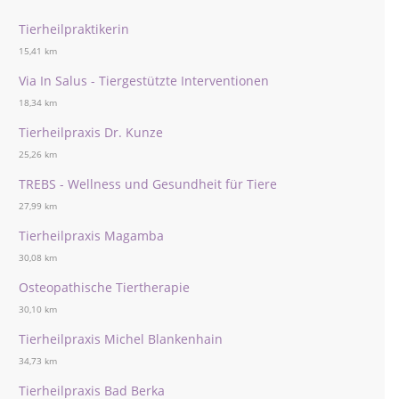
Tierheilpraktikerin
15,41 km
Via In Salus - Tiergestützte Interventionen
18,34 km
Tierheilpraxis Dr. Kunze
25,26 km
TREBS - Wellness und Gesundheit für Tiere
27,99 km
Tierheilpraxis Magamba
30,08 km
Osteopathische Tiertherapie
30,10 km
Tierheilpraxis Michel Blankenhain
34,73 km
Tierheilpraxis Bad Berka