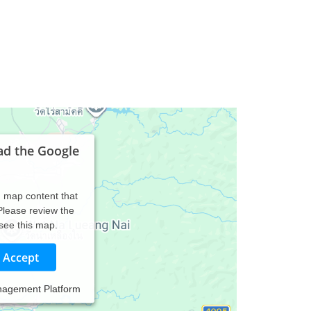
ad the Google
d map content that
 Please review the
 see this map.
Accept
nagement Platform
acral Therapeutin.