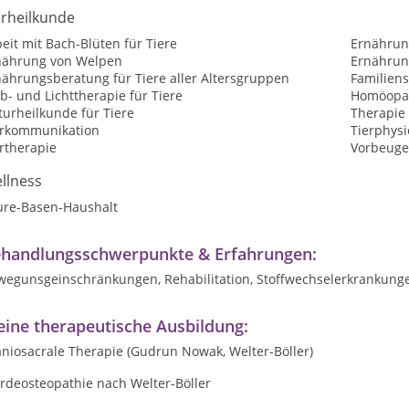
erheilkunde
eit mit Bach-Blüten für Tiere
Ernährun
nährung von Welpen
Ernährun
nährungsberatung für Tiere aller Altersgruppen
Familiens
b- und Lichttherapie für Tiere
Homöopat
urheilkunde für Tiere
Therapie 
erkommunikation
Tierphysi
rtherapie
Vorbeuge
llness
ure-Basen-Haushalt
handlungsschwerpunkte & Erfahrungen:
wegunsgeinschränkungen, Rehabilitation, Stoffwechselerkrankungen
ine therapeutische Ausbildung:
niosacrale Therapie (Gudrun Nowak, Welter-Böller)
rdeosteopathie nach Welter-Böller