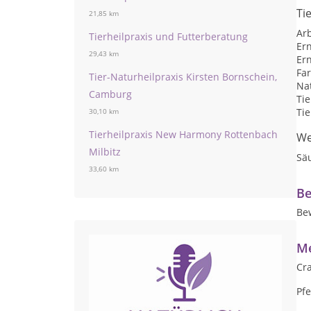
Ti
21,85 km
Arb
Tierheilpraxis und Futterberatung
Er
29,43 km
Er
Far
Tier-Naturheilpraxis Kirsten Bornschein,
Nat
Camburg
Ti
Tie
30,10 km
Tierheilpraxis New Harmony Rottenbach
We
Milbitz
Sä
33,60 km
Be
Be
Me
Cra
Pfe