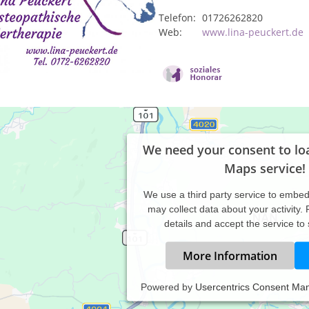
Telefon:
01726262820
Web:
www.lina-peuckert.de
We need your consent to lo
Maps service!
We use a third party service to embe
may collect data about your activity.
details and accept the service to
More Information
Powered by
Usercentrics Consent Ma
 bin ausgebildete und zertifizierte Pferdeosteopathin und Cranios