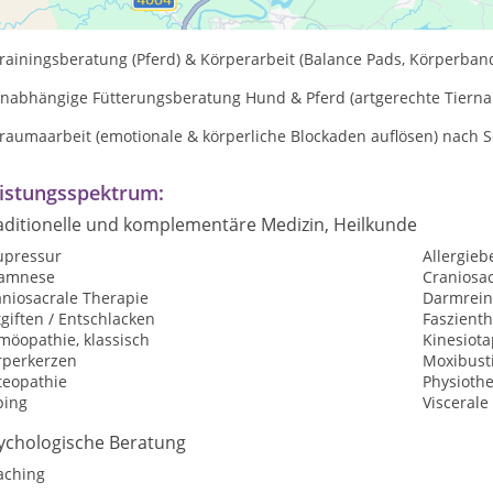
steopathie (parietal, viszeral, craniosacral) für Pferde, Hunde, Katz
rainingsberatung (Pferd) & Körperarbeit (Balance Pads, Körperband
unabhängige Fütterungsberatung Hund & Pferd (artgerechte Tiern
raumaarbeit (emotionale & körperliche Blockaden auflösen) nach Se
istungsspektrum:
aditionelle und komplementäre Medizin, Heilkunde
upressur
Allergie
amnese
Craniosa
aniosacrale Therapie
Darmrein
giften / Entschlacken
Faszient
möopathie, klassisch
Kinesiota
rperkerzen
Moxibust
teopathie
Physioth
ping
Viscerale
ychologische Beratung
aching