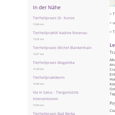
> O
In der Nähe
> T
Tierheilpraxis Dr. Kunze
> 
10,84 km
> T
Tierheilpraktik Nadine Rosenau
13,05 km
Le
Tierheilpraxis Michel Blankenhain
Tr
15,81 km
Ak
Tierheilpraxis Magamba
An
Cr
16,28 km
Ent
Tierheilpraktikerin
Ho
Kö
16,86 km
Os
Via In Salus - Tiergestützte
Ta
Interventionen
Ps
19,06 km
Co
Tierheilpraxis Bad Berka