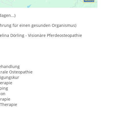
en
agen...)
ahrung für einen gesunden Organismus)
lina Dörling - Visionäre Pferdeosteopathie
behandlung
crale Osteopathie
igungskur
herapie
ping
ion
erapie
 Therapie