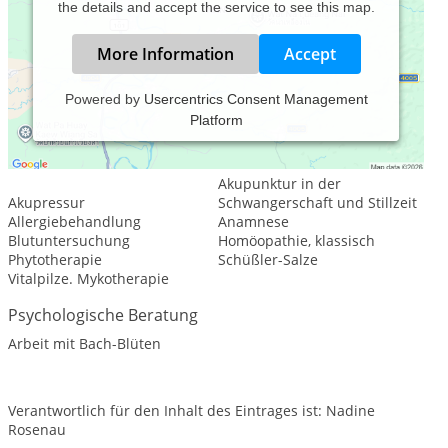
the details and accept the service to see this map.
More Information
Accept
Powered by
Usercentrics Consent Management
Platform
Leistungsspektrum:
Traditionelle und komplementäre Medizin, Heilkunde
Akupunktur in der
Akupressur
Schwangerschaft und Stillzeit
Allergiebehandlung
Anamnese
Blutuntersuchung
Homöopathie, klassisch
Phytotherapie
Schüßler-Salze
Vitalpilze. Mykotherapie
Psychologische Beratung
Arbeit mit Bach-Blüten
Verantwortlich für den Inhalt des Eintrages ist: Nadine
Rosenau