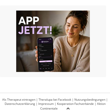
Als Therapeut eintragen
|
Theralupa bei Facebook
|
Nutzungsbedingungen
|
Datenschutzerklärung
|
Impressum
|
Kooperation Fachverbände
|
Aktion
Continentale