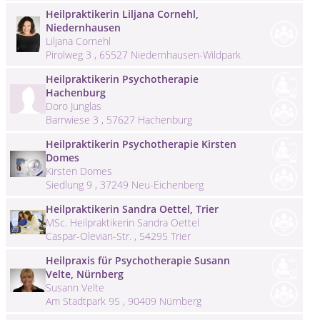
Heilpraktikerin Liljana Cornehl,
Niedernhausen
Liljana Cornehl
Pirolweg 3 , 65527 Niedernhausen-Wildpark
Heilpraktikerin Psychotherapie
Hachenburg
Doro Junglas
Barrwiese 3 , 57627 Hachenburg
Heilpraktikerin Psychotherapie Kirsten
Domes
Kirsten Domes
Siedlung 9 , 37249 Neu-Eichenberg
Heilpraktikerin Sandra Oettel, Trier
MSc. Heilpraktikerin Sandra Oettel
Caspar-Olevian-Str. , 54295 Trier
Heilpraxis für Psychotherapie Susann
Velte, Nürnberg
Susann Velte
Am Stadtpark 95 , 90409 Nürnberg