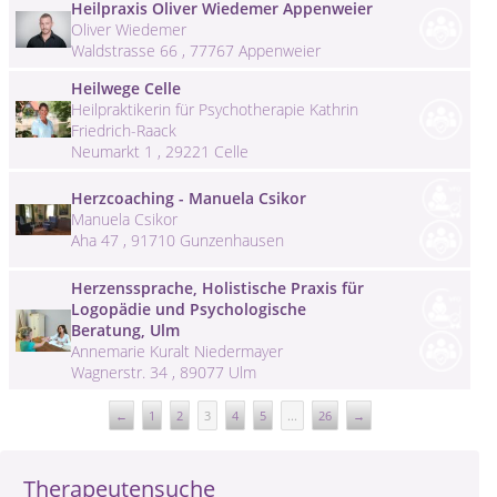
Heilpraxis Oliver Wiedemer Appenweier
Oliver Wiedemer
Waldstrasse 66 , 77767 Appenweier
Heilwege Celle
Heilpraktikerin für Psychotherapie Kathrin
Friedrich-Raack
Neumarkt 1 , 29221 Celle
Herzcoaching - Manuela Csikor
Manuela Csikor
Aha 47 , 91710 Gunzenhausen
Herzenssprache, Holistische Praxis für
Logopädie und Psychologische
Beratung, Ulm
Annemarie Kuralt Niedermayer
Wagnerstr. 34 , 89077 Ulm
←
1
2
3
4
5
...
26
→
Therapeutensuche