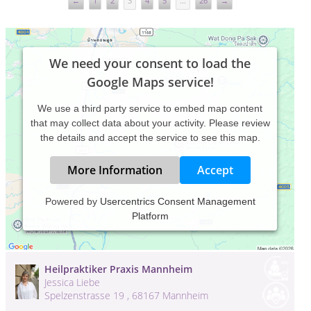
←
1
2
3
4
5
...
26
→
We need your consent to load the
Google Maps service!
We use a third party service to embed map content
that may collect data about your activity. Please review
the details and accept the service to see this map.
More Information
Accept
Heilpraktiker für Psychotherapie,
Powered by
Usercentrics Consent Management
Berlin-Spandau
Platform
Frank Böhmer
Michelstadter Weg , 13595 Berlin
Heilpraktiker Praxis Mannheim
Jessica Liebe
Spelzenstrasse 19 , 68167 Mannheim