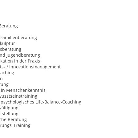
Beratung
 Familienberatung
kulptur
sberatung
und Jugendberatung
ation in der Praxis
äts- / Innovationsmanagement
oaching
on
tung
 in Menschenkenntnis
usstseinstraining
l-psychologisches Life-Balance-Coaching
wältigung
fstellung
sche Beratung
erungs-Training