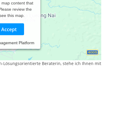
d map content that
 Please review the
 see this map.
Accept
nagement Platform
warne Atmosphäre in der Sie gesehen, geachtet
-Lösungsorientierte Beraterin, stehe ich Ihnen mit