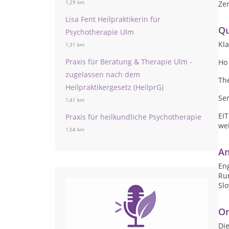
1,29 km
Zer
Lisa Fent Heilpraktikerin für
Qu
Psychotherapie Ulm
Kla
1,31 km
Praxis für Beratung & Therapie Ulm -
Ho
zugelassen nach dem
Th
Heilpraktikergesetz (HeilprG)
Sem
1,41 km
EIT
Praxis für heilkundliche Psychotherapie
we
1,54 km
An
Eng
Ru
Sl
On
Die