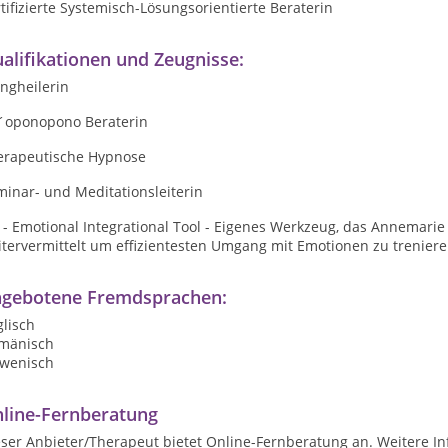
tifizierte Systemisch-Lösungsorientierte Beraterin
alifikationen und Zeugnisse:
ngheilerin
´oponopono Beraterin
erapeutische Hypnose
inar- und Meditationsleiterin
 - Emotional Integrational Tool - Eigenes Werkzeug, das Annemarie
itervermittelt um effizientesten Umgang mit Emotionen zu trenier
gebotene Fremdsprachen:
lisch
mänisch
owenisch
line-Fernberatung
ser Anbieter/Therapeut bietet Online-Fernberatung an. Weitere In