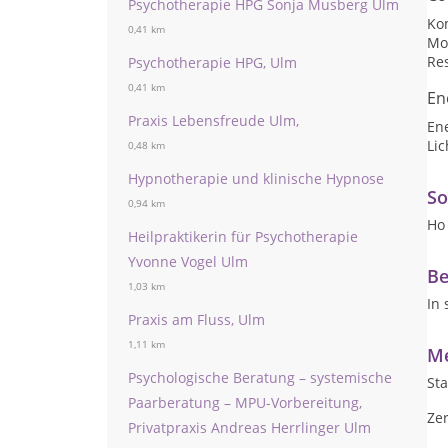
Psychotherapie HPG Sonja Musberg Ulm
Ko
0,41 km
Mot
Res
Psychotherapie HPG, Ulm
0,41 km
En
Praxis Lebensfreude Ulm,
En
Lic
0,48 km
Hypnotherapie und klinische Hypnose
So
0,94 km
Ho´
Heilpraktikerin für Psychotherapie
Yvonne Vogel Ulm
Be
1,03 km
In
Praxis am Fluss, Ulm
1,11 km
Me
Psychologische Beratung – systemische
Sta
Paarberatung – MPU-Vorbereitung,
Zer
Privatpraxis Andreas Herrlinger Ulm