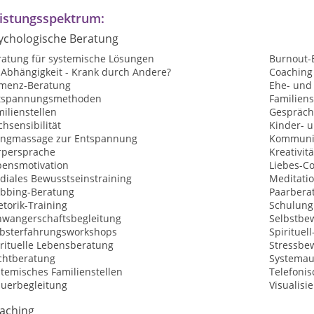
istungsspektrum:
ychologische Beratung
ratung für systemische Lösungen
Burnout-
-Abhängigkeit - Krank durch Andere?
Coaching
menz-Beratung
Ehe- und
tspannungsmethoden
Familiens
ilienstellen
Gespräch
hsensibilität
Kinder- 
angmassage zur Entspannung
Kommunik
rpersprache
Kreativit
bensmotivation
Liebes-C
diales Bewusstseinstraining
Meditati
bbing-Beratung
Paarbera
torik-Training
Schulung
hwangerschaftsbegleitung
Selbstbew
lbsterfahrungsworkshops
Spirituel
irituelle Lebensberatung
Stressbe
chtberatung
Systemau
temisches Familienstellen
Telefoni
auerbegleitung
Visualisi
aching