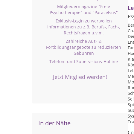
Mitgliedermagazine "Freie
Le
Psychotherapie" und "Paracelsus"
Ps
Exklusiv-Login zu wertvollen
Be
Informationen zu z.B. Berufs-, Fach-,
Co
Rechtsfragen u.v.m.
De
Zahlreiche Aus- &
En
Fortbildungsangebote zu reduzierten
Fam
Gebühren
Hoc
Kl
Telefon- und Supervisions-Hotline
Kö
Le
Jetzt Mitglied werden!
Me
Mo
Rhe
Sc
Se
Sp
Su
Sys
Tr
In der Nähe
Co