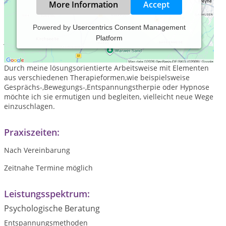
More Information
Accept
Powered by
Usercentrics Consent Management
Platform
Jedes Leben kann zu jeder Zeit durch besondere Belastungen
den Menschen aus der gewohnten Bahn werfen.
Durch meine lösungsorientierte Arbeitsweise mit Elementen
aus verschiedenen Therapieformen,wie beispielsweise
Gesprächs-,Bewegungs-,Entspannungstherpie oder Hypnose
möchte ich sie ermutigen und begleiten, vielleicht neue Wege
einzuschlagen.
Praxiszeiten:
Nach Vereinbarung
Zeitnahe Termine möglich
Leistungsspektrum:
Psychologische Beratung
Entspannungsmethoden