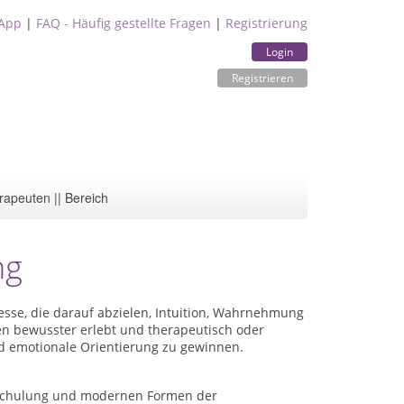
App
|
FAQ - Häufig gestellte Fragen
|
Registrierung
Login
Registrieren
rapeuten || Bereich
ng
se, die darauf abzielen, Intuition, Wahrnehmung
en bewusster erlebt und therapeutisch oder
nd emotionale Orientierung zu gewinnen.
er Schulung und modernen Formen der