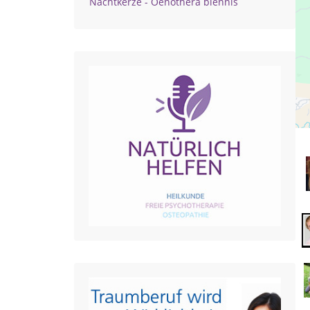
Nachtkerze - Oenothera biennis