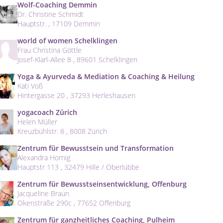
Wolf-Coaching Demmin
Dr. Christine Schmidt
Hauptstr. , 17109 Demmin
world of women Schelklingen
Frau Christina Göttle
Josef-Klarl-Allee 8 , 89601 Schelklingen
Yoga & Ayurveda & Mediation & Coaching & Heilung
Kati Voß
Hintergasse 20 , 37293 Herleshausen
yogacoach Zürich
Helen Müller
Kreuzbühlstr. 8 , 8008 Zürich
Zentrum für Bewusstsein und Transformation
Alexandra Hornig
Hauptstr 113 , 32479 Hille / Oberlübbe
Zentrum für Bewusstseinsentwicklung, Offenburg
Jacqueline Braun
Okenstraße 290c , 77652 Offenburg
Zentrum für ganzheitliches Coaching, Pulheim