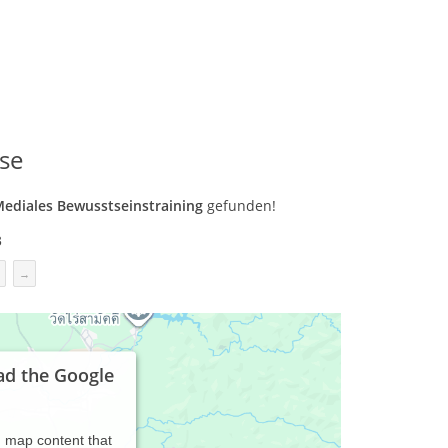
se
 Mediales Bewusstseinstraining
gefunden!
3
→
ad the Google
d map content that