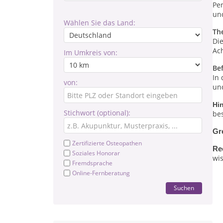
Pe
un
Wählen Sie das Land:
Th
Di
Ac
Im Umkreis von:
Be
In
von:
un
Hi
Stichwort (optional):
be
Gr
Zertifizierte Osteopathen
Re
Soziales Honorar
wis
Fremdsprache
Online-Fernberatung
Suchen