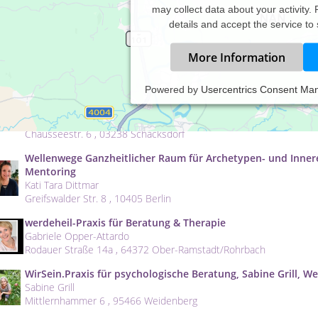
may collect data about your activity.
details and accept the service to
More Information
Wachstumsraum Raum für Wachstum von Seele, Geist und Kör
Powered by
Usercentrics Consent Ma
Radionik Dorothee Zopp
Wachstumsraum Raum für Wachstum von Seele, Geist und Körper E
Dorothee Zopp Dorothee Zopp
Chausseestr. 6 , 03238 Schacksdorf
Wellenwege Ganzheitlicher Raum für Archetypen- und Innere 
Mentoring
Kati Tara Dittmar
Greifswalder Str. 8 , 10405 Berlin
werdeheil-Praxis für Beratung & Therapie
Gabriele Opper-Attardo
Rodauer Straße 14a , 64372 Ober-Ramstadt/Rohrbach
WirSein.Praxis für psychologische Beratung, Sabine Grill, W
Sabine Grill
Mittlernhammer 6 , 95466 Weidenberg