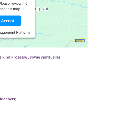
 Please review the
 see this map.
Accept
per Energiearbeit - Coaching -
nagement Platform
nergiearbeit - Coaching - Radionik
Kind Prozesse , sowie spirituelles
eidenberg