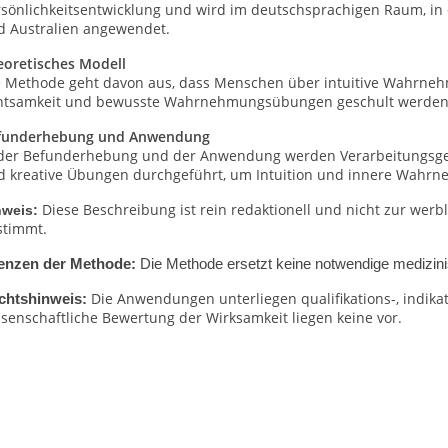
rsönlichkeitsentwicklung und wird im deutschsprachigen Raum, in
d Australien angewendet.
eoretisches Modell
e Methode geht davon aus, dass Menschen über intuitive Wahrnehm
htsamkeit und bewusste Wahrnehmungsübungen geschult werden
funderhebung und Anwendung
 der Befunderhebung und der Anwendung werden Verarbeitungsg
d kreative Übungen durchgeführt, um Intuition und innere Wahrne
Diese Beschreibung ist rein redaktionell und nicht zur wer
nweis:
stimmt.
enzen der Methode:
Die Methode ersetzt keine notwendige medizini
Die Anwendungen unterliegen qualifikations-, indik
chtshinweis:
senschaftliche Bewertung der Wirksamkeit liegen keine vor.