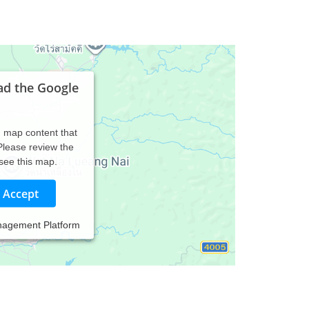
ad the Google
d map content that
 Please review the
 see this map.
Accept
nagement Platform