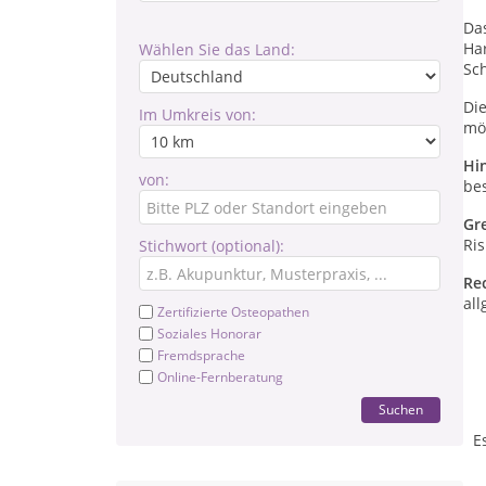
Das
Ha
Wählen Sie das Land:
Sch
Di
Im Umkreis von:
mö
Hi
von:
be
Gr
Ris
Stichwort (optional):
Re
all
Zertifizierte Osteopathen
Soziales Honorar
Fremdsprache
Online-Fernberatung
Suchen
E