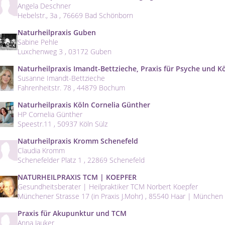
Angela Deschner
Hebelstr., 3a , 76669 Bad Schönborn
Naturheilpraxis Guben
Sabine Pehle
Luxchenweg 3 , 03172 Guben
Naturheilpraxis Imandt-Bettzieche, Praxis für Psyche und K
Susanne Imandt-Bettzieche
Fahrenheitstr. 78 , 44879 Bochum
Naturheilpraxis Köln Cornelia Günther
HP Cornelia Günther
Speestr.11 , 50937 Köln Sülz
Naturheilpraxis Kromm Schenefeld
Claudia Kromm
Schenefelder Platz 1 , 22869 Schenefeld
NATURHEILPRAXIS TCM | KOEPFER
Gesundheitsberater | Heilpraktiker TCM Norbert Koepfer
Münchener Strasse 17 (in Praxis J.Mohr) , 85540 Haar | München 
Praxis für Akupunktur und TCM
Anna Jauker