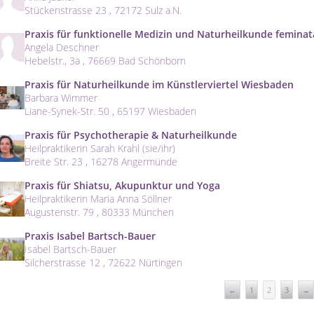
Stückenstrasse 23 , 72172 Sulz a.N.
Praxis für funktionelle Medizin und Naturheilkunde feminata
Angela Deschner
Hebelstr., 3a , 76669 Bad Schönborn
Praxis für Naturheilkunde im Künstlerviertel Wiesbaden
Barbara Wimmer
Liane-Synek-Str. 50 , 65197 Wiesbaden
Praxis für Psychotherapie & Naturheilkunde
Heilpraktikerin Sarah Krahl (sie/ihr)
Breite Str. 23 , 16278 Angermünde
Praxis für Shiatsu, Akupunktur und Yoga
Heilpraktikerin Maria Anna Söllner
Augustenstr. 79 , 80333 München
Praxis Isabel Bartsch-Bauer
Isabel Bartsch-Bauer
Silcherstrasse 12 , 72622 Nürtingen
←
1
2
3
→