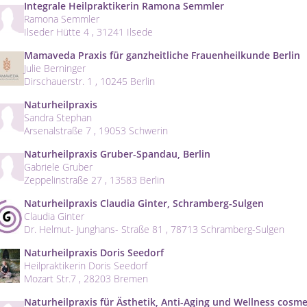
Integrale Heilpraktikerin Ramona Semmler
Ramona Semmler
Ilseder Hütte 4 , 31241 Ilsede
Mamaveda Praxis für ganzheitliche Frauenheilkunde Berlin
Julie Berninger
Dirschauerstr. 1 , 10245 Berlin
Naturheilpraxis
Sandra Stephan
Arsenalstraße 7 , 19053 Schwerin
Naturheilpraxis Gruber-Spandau, Berlin
Gabriele Gruber
Zeppelinstraße 27 , 13583 Berlin
Naturheilpraxis Claudia Ginter, Schramberg-Sulgen
Claudia Ginter
Dr. Helmut- Junghans- Straße 81 , 78713 Schramberg-Sulgen
Naturheilpraxis Doris Seedorf
Heilpraktikerin Doris Seedorf
Mozart Str.7 , 28203 Bremen
Naturheilpraxis für Ästhetik, Anti-Aging und Wellness cosm