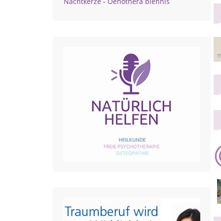
Nachtkerze - Oenothera biennis