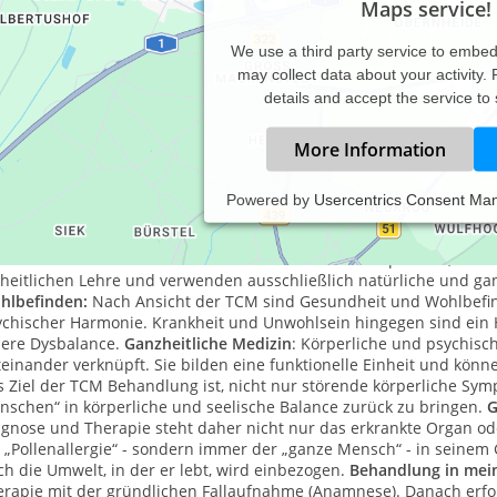
Maps service!
We use a third party service to embe
may collect data about your activity.
details and accept the service to
More Information
Powered by
Usercentrics Consent Ma
 wenn das "QI", die Lebensenergie, frei und unbehindert fließt f
ditionelle Chinesische Medizin (TCM)
ist ein bewährtes medizinisc
ktiziert wird. Ihre verschiedenen Gebiete - etwa Akupunktur, Krä
nheitlichen Lehre und verwenden ausschließlich natürliche und ga
hlbefinden:
Nach Ansicht der TCM sind Gesundheit und Wohlbefin
ychischer Harmonie. Krankheit und Unwohlsein hingegen sind ein H
nere Dysbalance.
Ganzheitliche Medizin
: Körperliche und psychisc
einander verknüpft. Sie bilden eine funktionelle Einheit und kön
s Ziel der TCM Behandlung ist, nicht nur störende körperliche Sy
nschen“ in körperliche und seelische Balance zurück zu bringen.
G
agnose und Therapie steht daher nicht nur das erkrankte Organ od
 „Pollenallergie“ - sondern immer der „ganze Mensch“ - in seinem
h die Umwelt, in der er lebt, wird einbezogen.
Behandlung in mein
erapie mit der gründlichen Fallaufnahme (Anamnese). Danach erfo