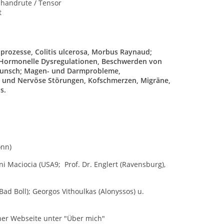
nhandrute / Tensor
t
ozesse, Colitis ulcerosa, Morbus Raynaud;
Hormonelle Dysregulationen, Beschwerden von
rwunsch; Magen- und Darmprobleme,
ss und Nervöse Störungen, Kofschmerzen, Migräne,
s.
onn)
 Maciocia (USA9; Prof. Dr. Englert (Ravensburg),
ad Boll); Georgos Vithoulkas (Alonyssos) u.
iner Webseite unter "Über mich"