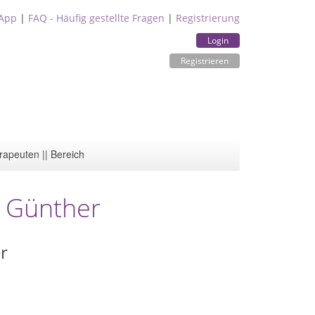
App
|
FAQ - Häufig gestellte Fragen
|
Registrierung
Login
Registrieren
rapeuten || Bereich
a Günther
r