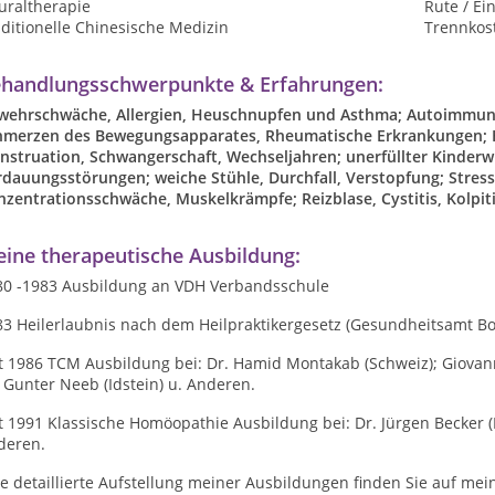
uraltherapie
Rute / Ei
ditionelle Chinesische Medizin
Trennkos
handlungsschwerpunkte & Erfahrungen:
wehrschwäche, Allergien, Heuschnupfen und Asthma; Autoimmunpr
hmerzen des Bewegungsapparates,
Rheumatische Erkrankungen; 
nstruation, Schwangerschaft, Wechseljahren; unerfüllter Kinde
rdauungsstörungen; weiche Stühle, Durchfall, Verstopfung; Stre
zentrationsschwäche, Muskelkrämpfe; Reizblase, Cystitis, Kolpiti
ine therapeutische Ausbildung:
80 -1983 Ausbildung an VDH Verbandsschule
83 Heilerlaubnis nach dem Heilpraktikergesetz (Gesundheitsamt B
t 1986 TCM Ausbildung bei: Dr. Hamid Montakab (Schweiz); Giovanni
 Gunter Neeb (Idstein) u. Anderen.
t 1991 Klassische Homöopathie Ausbildung bei: Dr. Jürgen Becker (B
nderen.
e detaillierte Aufstellung meiner Ausbildungen finden Sie auf me