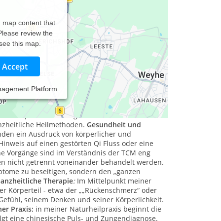
d map content that
 Please review the
 see this map.
Accept
nagement Platform
ühlt der Mensch sich wohl und ist gesund.
Die
hes Heilsystem, das in China seit über 3000 Jahren
utertherapie und Massage - beruhen auf einer
nzheitliche Heilmethoden.
Gesundheit und
den ein Ausdruck von körperlicher und
inweis auf einen gestörten Qi Fluss oder eine
he Vorgänge sind im Verständnis der TCM eng
nen nicht getrennt voneinander behandelt werden.
mptome zu beseitigen, sondern den „ganzen
anzheitliche Therapie
:
Im Mittelpunkt meiner
er Körperteil - etwa der „„Rückenschmerz“ oder
 Gefühl, seinem Denken und seiner Körperlichkeit.
er Praxis:
in meiner Naturheilpraxis beginnt die
lgt eine chinesische Puls- und Zungendiagnose.