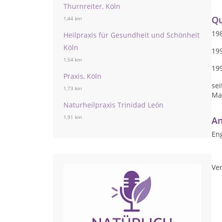
Thurnreiter, Köln
Qu
1,44 km
198
Heilpraxis für Gesundheit und Schönheit
Köln
19
1,54 km
199
Praxis, Köln
sei
1,73 km
Ma
Naturheilpraxis Trinidad León
1,91 km
An
Eng
Ver