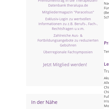
Premiumeintrag in die Therapeuten-
Na
Datenbank theralupa.de
Fü
Mitgliedermagazin "Paracelsus"
(Be
Sc
Exklusiv-Login zu wertvollen
Informationen zu z.B. Berufs-, Fach-,
Rechtsfragen u.v.m.
Zahlreiche Aus- &
Fortbildungsangebote zu reduzierten
Pr
Gebühren
Te
Überregionale Fachsymposien
Le
Jetzt Mitglied werden!
Tr
Ak
Al
Ch
Ch
Fu
In der Nähe
Iri
Mo