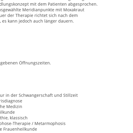
ndlungskonzept mit dem Patienten abgesprochen.
 ausgewählte Meridianpunkte mit Moxakraut
auer der Therapie richtet sich nach dem
, es kann jedoch auch länger dauern.
egebenen Öffnungszeiten.
r in der Schwangerschaft und Stillzeit
risdiagnose
che Medizin
ilkunde
hie, klassisch
hose-Therapie / Metarmophosis
he Frauenheilkunde