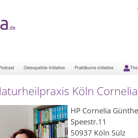
Podcast
Osteopathie-Initiative
Praktikums-Initiative
The
aturheilpraxis Köln Corneli
HP Cornelia Günthe
Speestr.11
50937
Köln Sülz