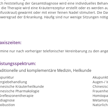
ch Feststellung der Gesamtdiagnose wird eine individuelles Beha
r die Therapie wird eine Kräuterrezeptur erstellt oder es werden
ifusskraut) gewärmt oder mit einer feinen Nadel stimuliert. Die D
hweregrad der Erkrankung. Häufig sind nur wenige Sitzungen nötig
axiszeiten:
rmine nur nach vorheriger telefonischer Vereinbarung zu den ang
istungsspektrum:
aditionelle und komplementäre Medizin, Heilkunde
upunktur
Akupunktu
lergiebehandlung
Augen-/ I
inesische Kräuterheilkunde
Chinesis
inesische Pharmakologie
Frauenhe
ßreflexzonentherapie
Homöopat
sdiagnose
Metamorp
xibustion
Natürlic