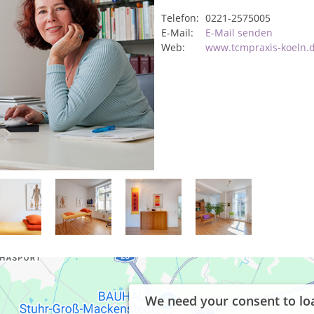
Telefon:
0221-2575005
E-Mail:
E-Mail senden
Web:
www.tcmpraxis-koeln.
We need your consent to lo