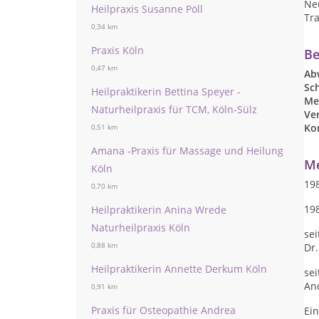
Ne
Heilpraxis Susanne Pöll
Tra
0,34 km
Praxis Köln
Be
0,47 km
Ab
Sc
Heilpraktikerin Bettina Speyer -
Me
Naturheilpraxis für TCM, Köln-Sülz
Ve
Kon
0,51 km
Amana -Praxis für Massage und Heilung
Me
Köln
19
0,70 km
19
Heilpraktikerin Anina Wrede
Naturheilpraxis Köln
sei
0,88 km
Dr.
Heilpraktikerin Annette Derkum Köln
sei
A
0,91 km
Praxis für Osteopathie Andrea
Ein