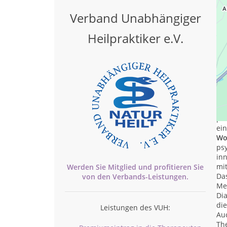
Verband Unabhängiger
Heilpraktiker e.V.
Nur
Tra
pra
ei
Wo
ps
in
mit
Werden Sie Mitglied und profitieren Sie
Da
von den
Verbands-
Leistungen.
Me
Di
die
Leistungen des VUH:
Auc
Th