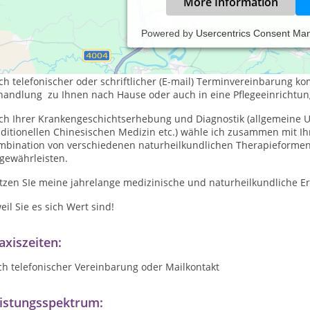
More Information
Powered by
Usercentrics Consent Ma
h 10 Jahren Heilpraktikertätigkeit mit festem Praxissitz führe ich
nmehr ohne eigene Behandlungsräume.
ch telefonischer oder schriftlicher (E-mail) Terminvereinbarung 
handlung zu Ihnen nach Hause oder auch in eine Pflegeeinrichtu
ch Ihrer Krankengeschichtserhebung und Diagnostik (allgemeine U
aditionellen Chinesischen Medizin etc.) wähle ich zusammen mit 
mbination von verschiedenen naturheilkundlichen Therapieformen 
gewährleisten.
tzen SIe meine jahrelange medizinische und naturheilkundliche E
weil Sie es sich Wert sind!
axiszeiten:
ch telefonischer Vereinbarung oder Mailkontakt
istungsspektrum: