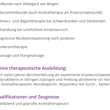
eilkunde nach Hildegard von Bingen
Pflanzenheilkunde (auch Aromatherapie als Praxisschwerpunkt)
chmerz- und Begleittherapie bei Schwerkranken und Sterbenden
ehandlung bei unerfülltem Kinderwunsch
rogressive Muskelentspannung nach Jacobson
hrkerzentherapie
Massage und Klangmassage
ine therapeutische Ausbildung:
h vielen Jahren Berufserfahrung als examinierte Krankenschwester
lpraktikerin.In Villingen,Tübingen und Freiburg absolvierte ich me
e Aromatherapeutin, Wundexpertin, Akupunktur bei Sucht... kamen 
alifikationen und Zeugnisse:
lifizierte und geprüfte Aromatherapeutin