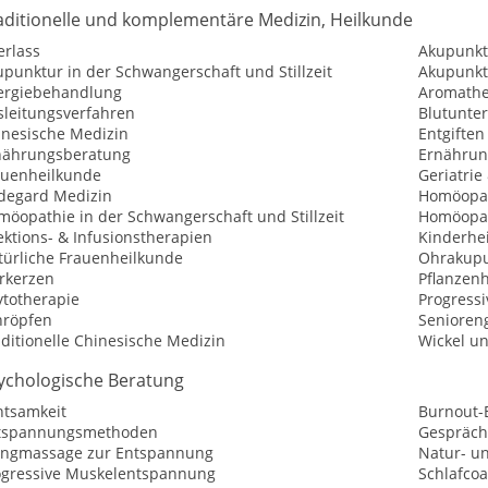
aditionelle und komplementäre Medizin, Heilkunde
erlass
Akupunkt
punktur in der Schwangerschaft und Stillzeit
Akupunkt
lergiebehandlung
Aromathe
sleitungsverfahren
Blutunte
inesische Medizin
Entgiften
nährungsberatung
Ernährun
auenheilkunde
Geriatrie
ldegard Medizin
Homöopat
möopathie in der Schwangerschaft und Stillzeit
Homöopat
ektions- & Infusionstherapien
Kinderhe
türliche Frauenheilkunde
Ohrakupu
rkerzen
Pflanzen
ytotherapie
Progress
hröpfen
Senioren
ditionelle Chinesische Medizin
Wickel un
ychologische Beratung
htsamkeit
Burnout-
tspannungsmethoden
Gespräch
angmassage zur Entspannung
Natur- u
ogressive Muskelentspannung
Schlafco