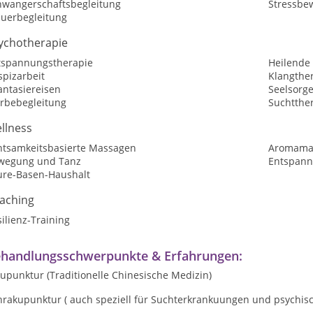
hwangerschaftsbegleitung
Stressbe
auerbegleitung
ychotherapie
tspannungstherapie
Heilende
spizarbeit
Klangthe
antasiereisen
Seelsorg
erbebegleitung
Suchtthe
llness
htsamkeitsbasierte Massagen
Aromama
wegung und Tanz
Entspann
ure-Basen-Haushalt
aching
ilienz-Training
handlungsschwerpunkte & Erfahrungen:
upunktur (Traditionelle Chinesische Medizin)
hrakupunktur ( auch speziell für Suchterkrankuungen und psychi