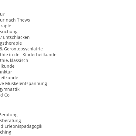
ur
ur nach Thews
rapie
rsuchung
 / Entschlacken
gstherapie
 & Gerontopsychiatrie
hie in der Kinderheilkunde
hie, klassisch
ilkunde
nktur
heilkunde
ive Muskelentspannung
gymnastik
d Co.
Beratung
sberatung
nd Erlebnispädagogik
aching