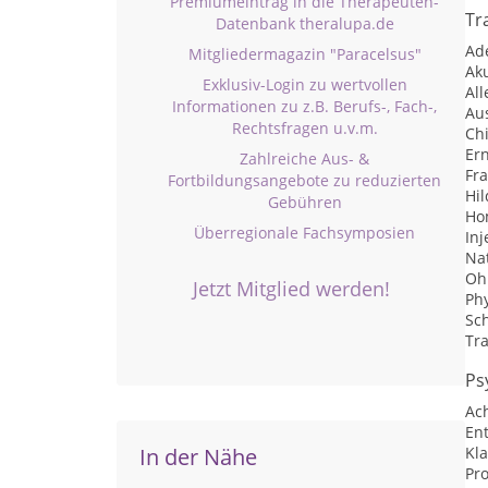
Premiumeintrag in die Therapeuten-
Tr
Datenbank theralupa.de
Ad
Mitgliedermagazin "Paracelsus"
Aku
Exklusiv-Login zu wertvollen
Al
Informationen zu z.B. Berufs-, Fach-,
Au
Rechtsfragen u.v.m.
Ch
Er
Zahlreiche Aus- &
Fr
Fortbildungsangebote zu reduzierten
Hi
Gebühren
Ho
Überregionale Fachsymposien
Inj
Na
Oh
Jetzt Mitglied werden!
Ph
Sc
Tra
Ps
Ac
En
In der Nähe
Kl
Pr