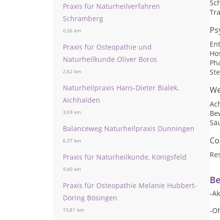
Sc
Praxis für Naturheilverfahren
Tr
Schramberg
Ps
0,36 km
En
Praxis für Osteopathie und
Ho
Naturheilkunde Oliver Boros
Ph
St
2,62 km
Naturheilpraxis Hans-Dieter Bialek,
We
Aichhalden
Ac
Be
3,59 km
Sä
Balanceweg Naturheilpraxis Dunningen
Co
6,37 km
Res
Praxis für Naturheilkunde, Königsfeld
9,40 km
Be
Praxis für Osteopathie Melanie Hubbert-
-Ak
Döring Bösingen
-O
10,81 km