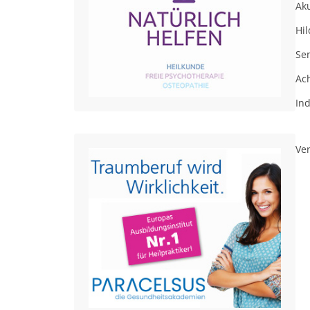
Ak
Hi
Se
Ac
In
Ver