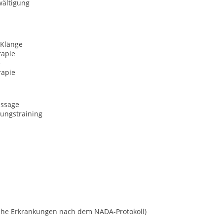
wältigung
 Klänge
rapie
e
rapie
ssage
ungstraining
sche Erkrankungen nach dem NADA-Protokoll)