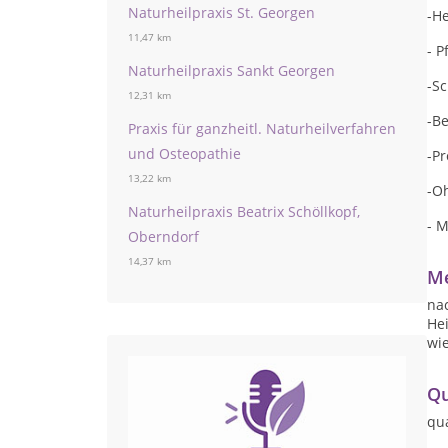
Naturheilpraxis St. Georgen
-H
11,47 km
- 
Naturheilpraxis Sankt Georgen
-S
12,31 km
-B
Praxis für ganzheitl. Naturheilverfahren
und Osteopathie
-P
13,22 km
-O
Naturheilpraxis Beatrix Schöllkopf,
- 
Oberndorf
14,37 km
Me
nac
Hei
wi
Qu
qua