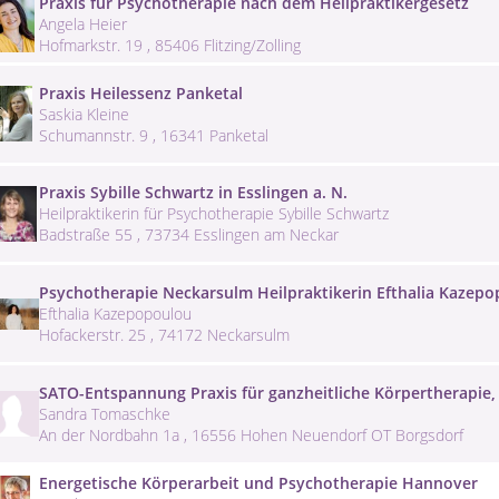
Praxis für Psychotherapie nach dem Heilpraktikergesetz
Angela Heier
Hofmarkstr. 19 , 85406 Flitzing/Zolling
Praxis Heilessenz Panketal
Saskia Kleine
Schumannstr. 9 , 16341 Panketal
Praxis Sybille Schwartz in Esslingen a. N.
Heilpraktikerin für Psychotherapie Sybille Schwartz
Badstraße 55 , 73734 Esslingen am Neckar
Psychotherapie Neckarsulm Heilpraktikerin Efthalia Kazep
Efthalia Kazepopoulou
Hofackerstr. 25 , 74172 Neckarsulm
SATO-Entspannung Praxis für ganzheitliche Körpertherapie,
Sandra Tomaschke
An der Nordbahn 1a , 16556 Hohen Neuendorf OT Borgsdorf
Energetische Körperarbeit und Psychotherapie Hannover