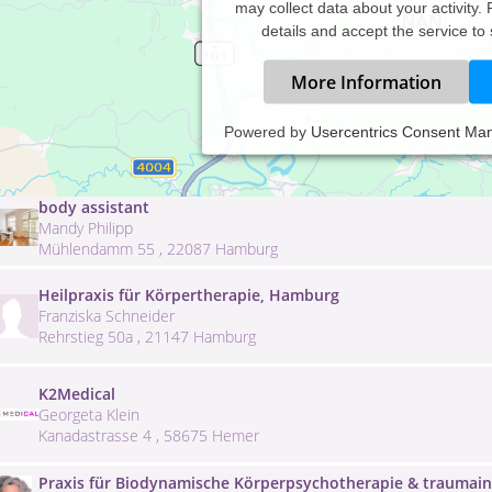
may collect data about your activity.
details and accept the service to
More Information
Balance
Powered by
Usercentrics Consent Ma
Jenny Günnel
Pleissen-Anger 5 , 08459 Neukirchen
body assistant
Mandy Philipp
Mühlendamm 55 , 22087 Hamburg
Heilpraxis für Körpertherapie, Hamburg
Franziska Schneider
Rehrstieg 50a , 21147 Hamburg
K2Medical
Georgeta Klein
Kanadastrasse 4 , 58675 Hemer
Praxis für Biodynamische Körperpsychotherapie & traumain