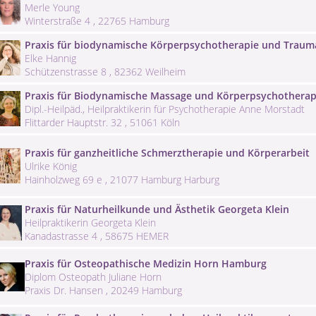
Merle Young
Winterstraße 4 , 22765 Hamburg
Praxis für biodynamische Körperpsychotherapie und Traum
Elke Hannig
Schützenstrasse 8 , 82362 Weilheim
Praxis für Biodynamische Massage und Körperpsychotherap
Dipl.-Heilpäd., Heilpraktikerin für Psychotherapie Anne Morstadt
Flittarder Hauptstr. 32 , 51061 Köln
Praxis für ganzheitliche Schmerztherapie und Körperarbeit
Ulrike König
Hainholzweg 69 e , 21077 Hamburg Harburg
Praxis für Naturheilkunde und Ästhetik Georgeta Klein
Heilpraktikerin Georgeta Klein
Kanadastrasse 4 , 58675 HEMER
Praxis für Osteopathische Medizin Horn Hamburg
Diplom Osteopath Juliane Horn
Praxis Dr. Hansen , 20249 Hamburg