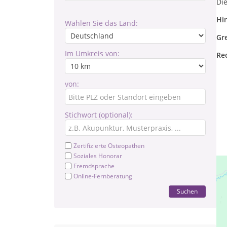
Di
Hi
Wählen Sie das Land:
Gr
Im Umkreis von:
Re
von:
Stichwort (optional):
Zertifizierte Osteopathen
Soziales Honorar
Fremdsprache
Online-Fernberatung
Suchen