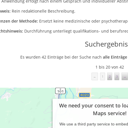
e Anwendung erfolgt nach einem Gespräch und individueller Abst
nweis:
Rein redaktionelle Beschreibung.
enzen der Methode:
Ersetzt keine medizinische oder psychothera
chtshinweis:
Durchführung unterliegt qualifikations- und berufsre
Suchergebnis
Es wurden 42 Einträge bei der Suche nach
alle Einträg
1 bis 20 von 42
←
1
2
3
→
We need your consent to lo
Maps service!
We use a third party service to embe