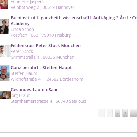
Annelene Jaspers
Reinbothweg 2 , 30519 Hannover
Fachinstitut f. ganzheitl. wissenschaftl. Anti-Aging * Ärzte
Academy
Linda Schön
Postfach 1063 , 79010 Freiburg
Feldenkrais Peter Stock München
Peter Stock
Grimmstraße 1 , 80336 München
Ganz berührt - Steffen Haupt
Steffen Haupt
Wildhofstraße 41 , 24582 Bordesholm
Gesundes-Laufen-Saar
Jörg Braun
Sternheimerstrasse 4 , 66740 Saarlouis
←
1
2
3
→