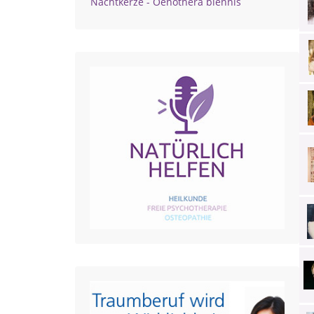
Nachtkerze - Oenothera biennis