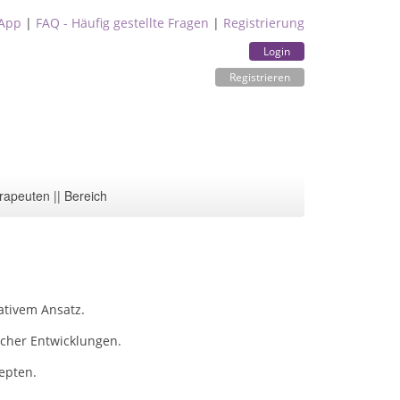
App
|
FAQ - Häufig gestellte Fragen
|
Registrierung
Login
Registrieren
rapeuten || Bereich
ativem Ansatz.
cher Entwicklungen.
epten.