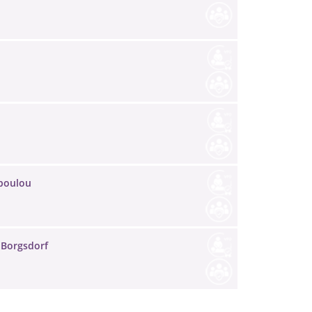
opoulou
 Borgsdorf