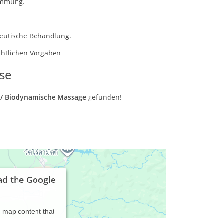
immung.
peutische Behandlung.
chtlichen Vorgaben.
se
e / Biodynamische Massage
gefunden!
ad the Google
d map content that