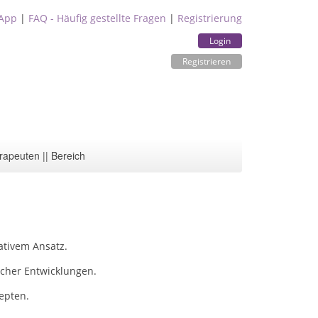
App
|
FAQ - Häufig gestellte Fragen
|
Registrierung
Login
Registrieren
rapeuten || Bereich
ativem Ansatz.
cher Entwicklungen.
epten.