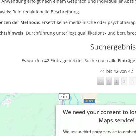
e Anwendung erfolgt nach einem Gespräch und individueller Abst
nweis:
Rein redaktionelle Beschreibung.
enzen der Methode:
Ersetzt keine medizinische oder psychothera
chtshinweis:
Durchführung unterliegt qualifikations- und berufsre
Suchergebnis
Es wurden 42 Einträge bei der Suche nach
alle Einträg
41 bis 42 von 42
←
1
2
3
→
We need your consent to lo
Maps service!
We use a third party service to embe