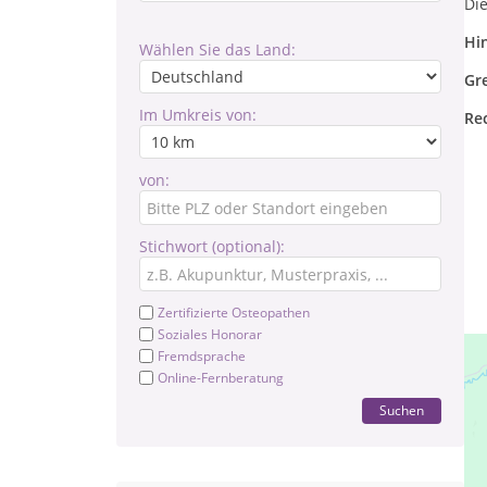
Di
Hi
Wählen Sie das Land:
Gr
Im Umkreis von:
Re
von:
Stichwort (optional):
Zertifizierte Osteopathen
Soziales Honorar
Fremdsprache
Online-Fernberatung
Suchen