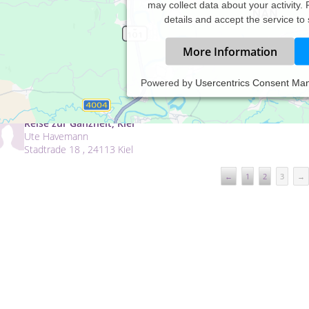
may collect data about your activity.
details and accept the service to
More Information
Praxis Neu-Anspach
Powered by
Usercentrics Consent Ma
Michaela Kümritz
Am Inchenberg 19 , 61267 Neu-Anspach
Reise zur Ganzheit, Kiel
Ute Havemann
Stadtrade 18 , 24113 Kiel
←
1
2
3
→