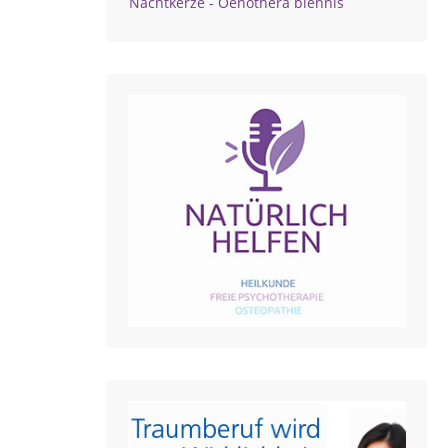
Nachtkerze - Oenothera biennis