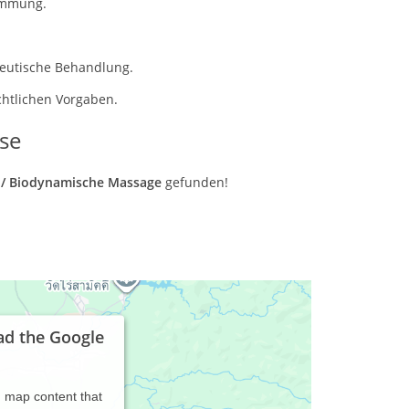
immung.
peutische Behandlung.
chtlichen Vorgaben.
se
e / Biodynamische Massage
gefunden!
ad the Google
d map content that