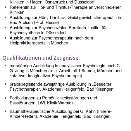
Kliniken in Hagen, Osnabrück und Düsseldorf
Referentin zur H
ö
r- und Tinnitus-Therapie an verschiedenen
Kliniken
Ausbildung zur H
ö
r-, Tinnitus-, Gleichgewichtstherapeutin
in
Bad Arolsen
(Prof. Hesse)
Ausbildung zur Psychosozialen Beraterin, Institut für
Psychosynthese in Düsseldorf
Ausbildung zur Psychotherapeutin nach dem
Heilpraktikergesetz in München
Qualifikationen und Zeugnisse:
mehrjährige Ausbildung in analytischer Psychologie nach C.
G. Jung in München (u. a. Arbeit mit Trä
umen, M
ärchen und
katathym-imaginativer Psychotherapie)
praxisbegleitende zweijährige Ausbildung in „Beseelter
Psychotherapie“, Akademie Heiligenfeld, Bad Kissingen
Fortbildungen zu Pers
ö
nlichkeitsst
ö
rungen und
Essst
ö
rungen, LWL-Klinik Warstein
traumatherapeutische Ausbildung bei G. Kahn (Innere-
Kinder-Retten), Akademie Heiligenfeld, Bad Kissingen